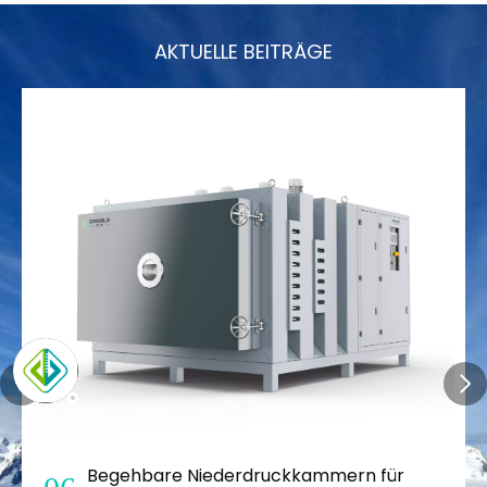
AKTUELLE BEITRÄGE
gehbare Niederdruckkammern für
So