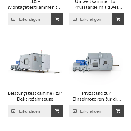
EDS-
Umweltkammer für
Montagetestkammer für
Prüfstände mit zwei
die Automobilindustrie
Motoren
Erkundigen
Erkundigen
Leistungstestkammer für
Prüfstand für
Elektrofahrzeuge
Einzelmotoren für die
Automobilindustrie mit
maßgeschneidertem
Erkundigen
Erkundigen
Service