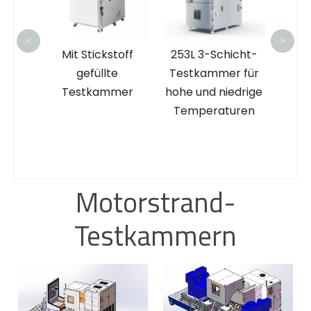
<
>
r-
Mit Stickstoff
253L 3-Schicht-
ck-
gefüllte
Testkammer für
 mit
Testkammer
hohe und niedrige
zität
Temperaturen
eme
uren
Motorstrand-
Testkammern