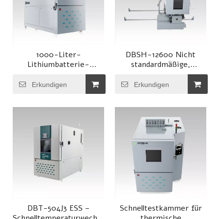
1000-Liter-
DBSH-12600 Nicht
Lithiumbatterie-
standardmäßige,
Schnelltestkammer für
kundenspezifische,
thermische Zyklen
große Dreifach-
Erkundigen
Erkundigen
Umwelttestkammer
DBT-504J3 ESS –
Schnelltestkammer für
Schnelltemperaturwechsel-
thermische