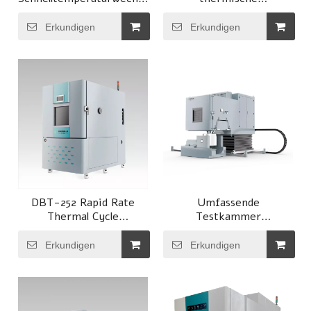
Testkammer
Veränderungen mit
großem
Erkundigen
Erkundigen
Temperaturbereich
DBT-252 Rapid Rate
Umfassende
Thermal Cycle
Testkammer
Testkammer
(kombinierte
Temperatur-Feuchte-
Erkundigen
Erkundigen
Vibrations-
Testkammer）