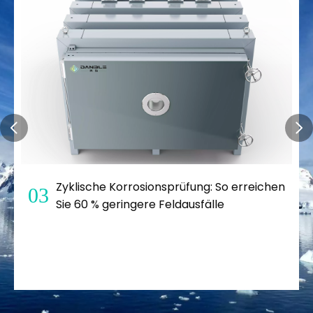
Die fünf häufigsten Ursachen für
04
störende Ausfälle in ESS-Kammern (und
wie Danble sie behebt).