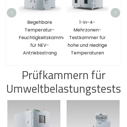
<
>
re
1-in-4-
ur-
Mehrzonen-
tskammer
Testkammer für
-
hohe und niedrige
rang
Temperaturen
Prüfkammern für
Umweltbelastungstests