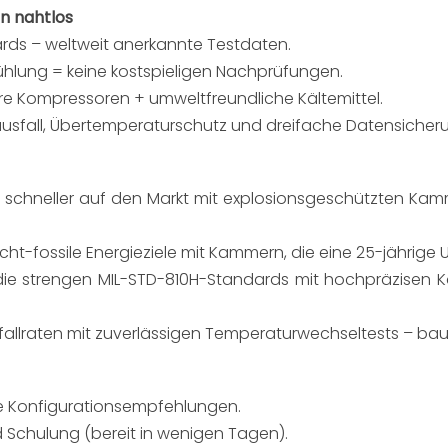
en nahtlos
ards – weltweit anerkannte Testdaten.
ühlung = keine kostspieligen Nachprüfungen.
tere Kompressoren + umweltfreundliche Kältemittel.
usfall, Übertemperaturschutz und dreifache Datensicher
schneller auf den Markt mit explosionsgeschützten Kamme
cht-fossile Energieziele mit Kammern, die eine 25-jährige
e die strengen MIL-STD-810H-Standards mit hochpräzisen K
fallraten mit zuverlässigen Temperaturwechseltests – bau
 Konfigurationsempfehlungen.​
 Schulung (bereit in wenigen Tagen).​