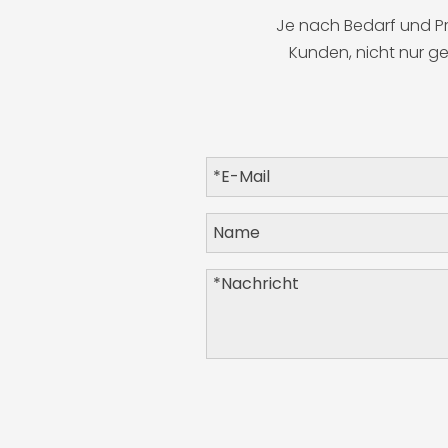
 Je nach Bedarf und Prüfstandards des Kunden bietet Danble effiziente und genaue Lösungen für den 
Kunden, nicht nur ge