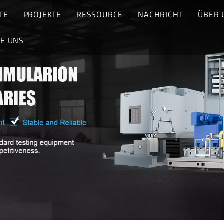
TE
PROJEKTE
RESSOURCE
NACHRICHT
ÜBER 
ERATUR- UND FEUCHTIGKEITSTESTKAMMER
MASSGESCHNEIDERTE LÖSUNGEN
HERUNTERLADEN
NEUESTE NACHRICH
WE
IE UNS
ELTSTRESS-SCREENING-TESTKAMMER
INDUSTRIEANWENDUNGEN
FAQ
BLOGS
WA
 Angebot an
RMISCHE SCHOCKKAMMER
T
TERIETESTKAMMER
ENTESTKAMMER
EHBARE KAMMER
ORSTRAND-TESTKAMMER
ZSPRÜHTESTKAMMER