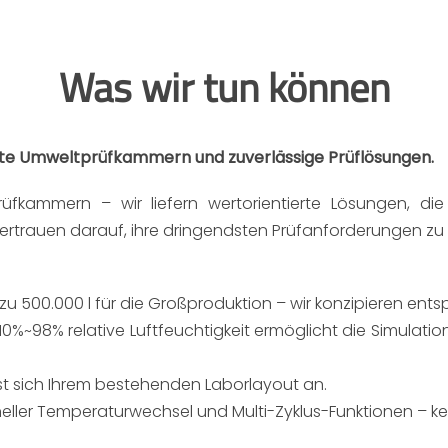
D- UND STAUBPRÜFKAMMER
Was wir tun können
STRIEOFEN/HEISSLUFTOFEN
ENSPEZIFISCHE ANDERE
rte Umweltprüfkammern und zuverlässige Prüflösungen.
üfkammern – wir liefern wertorientierte Lösungen, die
trauen darauf, ihre dringendsten Prüfanforderungen zu er
is zu 500.000 l für die Großproduktion – wir konzipieren en
%~98% relative Luftfeuchtigkeit ermöglicht die Simulat
t sich Ihrem bestehenden Laborlayout an.
neller Temperaturwechsel und Multi-Zyklus-Funktionen – ke