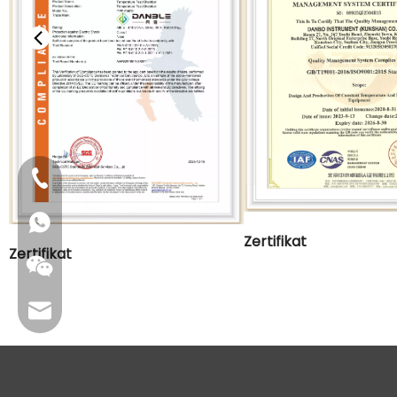
+86-4009006797
Zertifikat
Zertifikat
sales01@danbleclimate.com