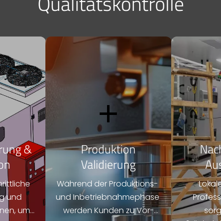
Qualitätskontrolle

erung &
Produktion
Nach
ion
Validierung
Au
ittliche 
Während der Produktions- 
Lokale
g und 
und Inbetriebnahmephase 
Profess
onen, um 
werden Kunden zu Vor-
sorg