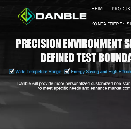
HEIM
PRODUK
TEMP
KONTAKTIEREN S
UMW
Fordern Sie ein
THE
KUNDENDIENS
BAT
HÖH
BEG
MOT
SAL