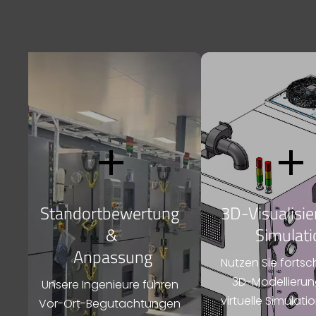


Standortbewertung 
3D-Visualisi
&
 Simulat
 Anpassung
Nutzen Sie fortschr
3D-Modellierun
Unsere Ingenieure führen 
virtuelle Simulati
Vor-Ort-Begutachtungen 