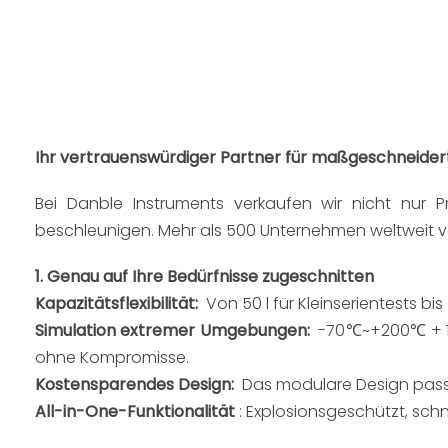
SAN
INDU
KUND
Ihr vertrauenswürdiger Partner für maßgeschneide
Bei Danble Instruments verkaufen wir nicht nur Pr
beschleunigen. Mehr als 500 Unternehmen weltweit ver
1. Genau auf Ihre Bedürfnisse zugeschnitten
Kapazitätsflexibilität: 
 Von 50 l für Kleinserientests b
Simulation extremer Umgebungen: 
 -70℃~+200℃ + 10
ohne Kompromisse.
Kostensparendes Design:  
Das modulare Design pass
All-in-One-Funktionalität 
: Explosionsgeschützt, sch