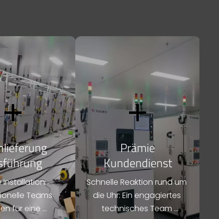


lieferung
Prämie
sführung
Kundendienst
 Installation: 
Schnelle Reaktion rund um 
ionelle Teams 
die Uhr: Ein engagiertes 
en für eine 
technisches Team 