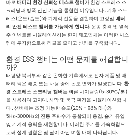
바로
배터리 환경 신뢰성 테스트 챔버가
환경 스트레스 스
크리닝과 방폭 안전 기능을 통합한 이유입니다
. 기후 스트
레스(온도/습도)와 기계적 진동을 결합하여
고정밀
배터
리 안전 테스트 챔버를 가능하게 합니다.
운송 충격 및 열폭
주 이벤트를 시뮬레이션하는 현지 제조업체는 이러한 시스
템에 투자함으로써 리콜을 줄이고 신뢰를 구축합니다.
.
환경 ESS 챔버는 어떤 문제를 해결합니
까?
태평양 북서부와 같은 온화한 기후에서도 전자 제품 및 배
터리 팩은 배송 또는 사용 중에 온도 변화가 발생합니다.
환
경 스트레스 스크리닝 챔버는
빠른 사이클링(5~30°C/분)
을 사용하여 고지대, 사막 및 북극 환경을 시뮬레이션합니
다
. 챔버에는 조정 가능한 습도(20% – 98% RH)와
5Hz~3000Hz의 진동 주파수가 통합되어
응결, 습기 유입
및 기계적 응력을 재현합니다. 이러한 주기를 가속화함으
로써 설계 결함은 몇 달이 아닌 며칠 내에 나타납니다.