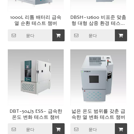
1000L 리튬 배터리 급속
DBSH-12600 비표준 맞춤
열 순환 테스트 챔버
형 대형 삼중 환경 테스트
챔버
묻다
묻다
DBT-504J3 ESS- 급속한
넓은 온도 범위를 갖춘 급
온도 변화 테스트 챔버
속한 열 변화 테스트 챔버
묻다
묻다