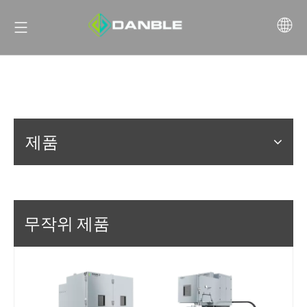
제품
무작위 제품
넓은 
춘 급