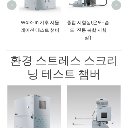
<
>
항습실
Walk-In 기후 시뮬
종합 시험실(온도-습
레이션 테스트 챔버
도-진동 복합 시험
실)
환경 스트레스 스크리
닝 테스트 챔버