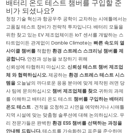
배터리 온도 테스트 챔버를 구입할 준
비가 되셨나요?
청정 기술 혁신과 항공우주 공학이 교차하는 시애틀에서는
고품질 테스트 장비가 전략적 투자입니다. 배터리 모듈을
위한 찾고 있는 EV 제조업체이든 IoT 센서를 개발하는 스
타트업이든 관계없이 Danble Climate는
빠른 속도의 열
사이클 챔버를
적합한
환경 스트레스 스크리닝 챔버를 제
공합니다.
안전과 성능을 보장하기 위해
신뢰성에 타협하지 마십시오.
신뢰성 테스트 챔버 제조업
체 와 협력하십시오.
제공하는
환경 스트레스 테스트 시스
템을
오늘날의 까다로운 응용 분야에 맞게 제작된 려면 당
사 팀에 문의하십시오
챔버 제조업체를 찾으
귀하의 과제
를 이해하고 배터리 온도 테스트
챔버를 구입하는 배터리
온도 테스트
. 견적을 요청하고 시연을 예약하거나 시애틀
지역 시설에 맞는 맞춤형 솔루션에 대해 논의하십시오. 우
리 전문가들은 완벽한
환경 ESS 챔버를 선택하는 과정을
안내해 드립니다.
테스트를 가속화하고 표준을 준수하며