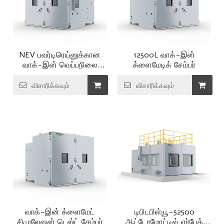
NEV பவர்டிரெய்னுக்கான
12500L வாக்-இன்
வாக்-இன் வெப்பநிலை
க்ளைமேடிக் சேம்பர்
ஈரப்பதம் அறை
விசாரிக்கவும்
விசாரிக்கவும்
வாக்-இன் க்ளைமேட்
டிபிடபிள்யூ-52500
சிமுலேஷன் டெஸ்ட் சேம்பர்
ஆட்டோமோட்டிவ் ஏர்பேக்