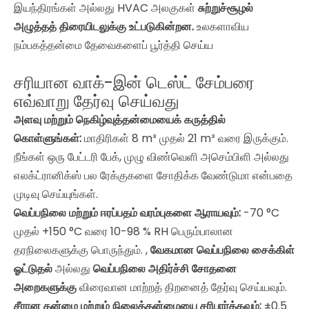
இயந்திரங்கள் அல்லது HVAC அலகுகள்
சுற்றுச்சூழல்
அழுத்தத் திரையிடலுக்கு உட்படுகின்றன.
உலகளாவிய
நம்பகத்தன்மை தேவைகளைப் பூர்த்தி செய்ய
சரியான வாக்-இன் டெஸ்ட் சேம்பரை
எவ்வாறு தேர்வு செய்வது
அளவு மற்றும் நெகிழ்வுத்தன்மையைக் கருத்தில்
கொள்ளுங்கள்:
மாதிரிகள் 8 m³ முதல் 21 m³ வரை இருக்கும்.
நீங்கள் ஒரு பேட்டரி பேக், முழு விண்வெளி அசெம்பிளி அல்லது
எலக்ட்ரானிக்ஸ் பல ரேக்குகளை சோதிக்க வேண்டுமா என்பதை
முடிவு செய்யுங்கள்.
வெப்பநிலை மற்றும் ஈரப்பதம் வரம்புகளை ஆராயவும்:
-70 °C
முதல் +150 °C வரை 10-98 % RH பெரும்பாலான
தரநிலைகளுக்கு பொருந்தும். ,
வேகமான வெப்பநிலை சைக்கிள்
ஓட்டுதல்
அல்லது
வெப்பநிலை அதிர்ச்சி சோதனை
அறைகளுக்கு
விரைவான மாற்றத் திறனைத் தேர்வு செய்யவும்.
சீரான தன்மை மற்றும் நிலைத்தன்மையை சரிபார்க்கவும்:
±0.5