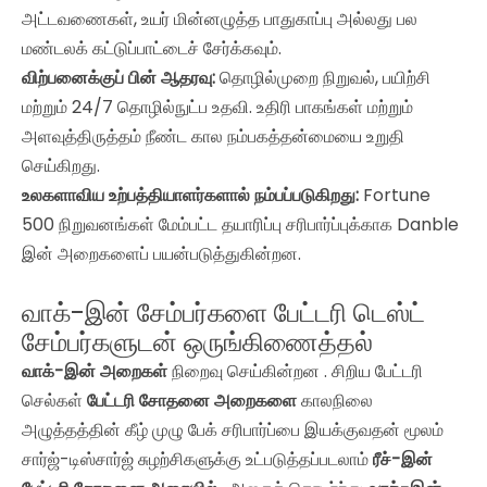
அட்டவணைகள், உயர் மின்னழுத்த பாதுகாப்பு அல்லது பல
மண்டலக் கட்டுப்பாட்டைச் சேர்க்கவும்.
விற்பனைக்குப் பின் ஆதரவு:
தொழில்முறை நிறுவல், பயிற்சி
மற்றும் 24/7 தொழில்நுட்ப உதவி. உதிரி பாகங்கள் மற்றும்
அளவுத்திருத்தம் நீண்ட கால நம்பகத்தன்மையை உறுதி
செய்கிறது.
உலகளாவிய உற்பத்தியாளர்களால் நம்பப்படுகிறது:
Fortune
500 நிறுவனங்கள் மேம்பட்ட தயாரிப்பு சரிபார்ப்புக்காக Danble
இன் அறைகளைப் பயன்படுத்துகின்றன.
வாக்-இன் சேம்பர்களை பேட்டரி டெஸ்ட்
சேம்பர்களுடன் ஒருங்கிணைத்தல்
வாக்-இன் அறைகள்
நிறைவு செய்கின்றன . சிறிய பேட்டரி
செல்கள்
பேட்டரி சோதனை அறைகளை
காலநிலை
அழுத்தத்தின் கீழ் முழு பேக் சரிபார்ப்பை இயக்குவதன் மூலம்
சார்ஜ்-டிஸ்சார்ஜ் சுழற்சிகளுக்கு உட்படுத்தப்படலாம்
ரீச்-இன்