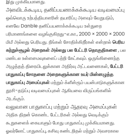
இது முக்கியமானது.
அளவிடக்கூடிய, தனிப்பயனாக்கக்கூடிய வடிவமைப்பு
ஒவ்வொரு உற்பத்தியாளரின் தயாரிப்பு அளவும் வேறுபடும்,
எனவே Danble தனிப்பயனாக்கக்கூடிய உள்துறை
பரிமாணங்களை வழங்குகிறது-எ.கா., 2000 × 2000 × 2000
மிமீ அல்லது பெரியது. நீங்கள் சோதிக்கிறீர்கள் என்றால்
பெரிய
சுற்றுச்சூழல் அறைகள் அல்லது பல பேட்டரி தொகுதிகளை
, பல
மண்டல உள்ளமைவுகளைப் பற்றி கேட்கவும். ஒருங்கிணைந்த
அழுத்தத் திரையிடலுக்கான அதிர்வு அட்டவணைகள்,
பேட்டரி
பாதுகாப்பு சோதனை அறைகளுக்கான உயர் மின்னழுத்த
பாதுகாப்பு அமைப்புகள்
மற்றும் க்ளீன்ரூம் பயன்பாடுகளுக்கான
தூசி-தடுப்பு வடிவமைப்புகள் ஆகியவை விருப்பங்களில்
அடங்கும்.
வலுவான பாதுகாப்பு மற்றும் ஆதரவு அமைப்புகள்
அதிக திறன் கொண்ட பேட்டரிகள் அல்லது வெடிக்கும்
கூறுகளைக் கையாளும் போது பாதுகாப்பு முக்கியமானது.
ஓவர்லோட் பாதுகாப்பு, கசிவு கண்டறிதல் மற்றும் அவசரகால