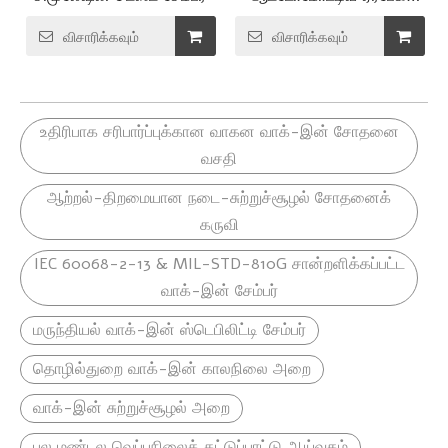
ஸ்டேடிக்/டைனமிக்
டெட்டனேஷன் டெஸ்ட் சேம்பர்
விசாரிக்கவும்
விசாரிக்கவும்
உடன் ஒருங்கிணைந்த
சுற்றுச்சூழல்
உருவகப்படுத்துதல்
உதிரிபாக சரிபார்ப்புக்கான வாகன வாக்-இன் சோதனை
வசதி
ஆற்றல்-திறமையான நடை-சுற்றுச்சூழல் சோதனைக்
கருவி
IEC 60068-2-13 & MIL-STD-810G சான்றளிக்கப்பட்ட
வாக்-இன் சேம்பர்
மருந்தியல் வாக்-இன் ஸ்டெபிலிட்டி சேம்பர்
தொழில்துறை வாக்-இன் காலநிலை அறை
வாக்-இன் சுற்றுச்சூழல் அறை
பல மண்டல வெப்பநிலைக் கட்டுப்பாட்டு ஆய்வகம்