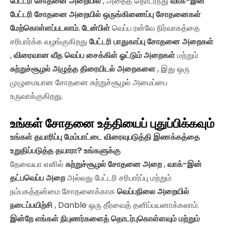
பேட்டரி சோதனை அறையில்
, அதைத் தொடர்ந்து
வாக்-இன்
பேட்டரி சோதனை அறையில் ஒருங்கிணைப்பு சோதனைகள்
மேற்கொள்ளப்படலாம். டேன்பிள்
வெப்ப ரன்வே நிர்வாகத்தை
சரிபார்க்க வழங்குகிறது
பேட்டரி பாதுகாப்பு சோதனை அறைகள்
,
விரைவான வீத வெப்ப சைக்கிள் ஓட்டும் அறைகள்
மற்றும்
சுற்றுச்சூழல் அழுத்த திரையிடல் அறைகளை
, இது ஒரு
முழுமையான சோதனை சுற்றுச்சூழல் அமைப்பை
உருவாக்குகிறது.
உங்கள் சோதனை உத்தியைப் புதுப்பிக்கவும்
உங்கள் தயாரிப்பு மேம்பாட்டை விரைவுபடுத்தி இணக்கத்தை
உறுதிப்படுத்த தயாரா? உங்களுக்கு
தேவையா எனில்
சுற்றுச்சூழல் சோதனை அறை
,
வாக்-இன்
தட்பவெப்ப அறை
அல்லது பேட்டரி சரிபார்ப்பு மற்றும்
நம்பகத்தன்மை சோதனைக்காக
வெப்பநிலை அறையில்
நடைப்பயிற்சி
, Danble ஒரு தீர்வைத் தனிப்பயனாக்கலாம்.
இன்றே எங்கள் நிபுணர்களைத் தொடர்புகொள்ளவும் மற்றும்