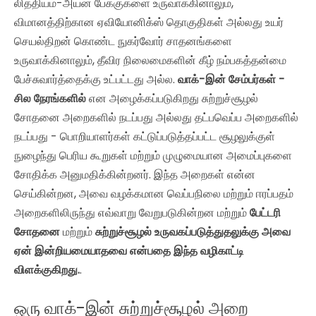
லித்தியம்-அயன் பேக்குகளை உருவாக்கினாலும்,
விமானத்திற்கான ஏவியோனிக்ஸ் தொகுதிகள் அல்லது உயர்
செயல்திறன் கொண்ட நுகர்வோர் சாதனங்களை
உருவாக்கினாலும், தீவிர நிலைமைகளின் கீழ் நம்பகத்தன்மை
பேச்சுவார்த்தைக்கு உட்பட்டது அல்ல.
வாக்-இன் சேம்பர்கள் -
சில நேரங்களில்
என அழைக்கப்படுகிறது
சுற்றுச்சூழல்
சோதனை அறைகளில் நடப்பது
அல்லது
தட்பவெப்ப அறைகளில்
நடப்பது
- பொறியாளர்கள் கட்டுப்படுத்தப்பட்ட சூழலுக்குள்
நுழைந்து பெரிய கூறுகள் மற்றும் முழுமையான அமைப்புகளை
சோதிக்க அனுமதிக்கின்றனர். இந்த அறைகள் என்ன
செய்கின்றன, அவை வழக்கமான வெப்பநிலை மற்றும் ஈரப்பதம்
அறைகளிலிருந்து எவ்வாறு வேறுபடுகின்றன மற்றும்
பேட்டரி
சோதனை
மற்றும்
சுற்றுச்சூழல் உருவகப்படுத்துதலுக்கு அவை
ஏன் இன்றியமையாதவை என்பதை இந்த வழிகாட்டி
விளக்குகிறது.
.
ஒரு வாக்-இன் சுற்றுச்சூழல் அறை