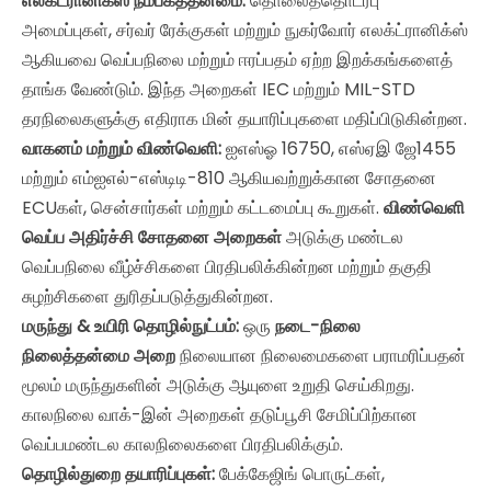
எலக்ட்ரானிக்ஸ் நம்பகத்தன்மை:
தொலைத்தொடர்பு
அமைப்புகள், சர்வர் ரேக்குகள் மற்றும் நுகர்வோர் எலக்ட்ரானிக்ஸ்
ஆகியவை வெப்பநிலை மற்றும் ஈரப்பதம் ஏற்ற இறக்கங்களைத்
தாங்க வேண்டும். இந்த அறைகள் IEC மற்றும் MIL-STD
தரநிலைகளுக்கு எதிராக மின் தயாரிப்புகளை மதிப்பிடுகின்றன.
வாகனம் மற்றும் விண்வெளி:
ஐஎஸ்ஓ 16750, எஸ்ஏஇ ஜே1455
மற்றும் எம்ஐஎல்-எஸ்டிடி-810 ஆகியவற்றுக்கான சோதனை
ECUகள், சென்சார்கள் மற்றும் கட்டமைப்பு கூறுகள்.
விண்வெளி
வெப்ப அதிர்ச்சி சோதனை அறைகள்
அடுக்கு மண்டல
வெப்பநிலை வீழ்ச்சிகளை பிரதிபலிக்கின்றன மற்றும் தகுதி
சுழற்சிகளை துரிதப்படுத்துகின்றன.
மருந்து & உயிரி தொழில்நுட்பம்:
ஒரு
நடை-நிலை
நிலைத்தன்மை அறை
நிலையான நிலைமைகளை பராமரிப்பதன்
மூலம் மருந்துகளின் அடுக்கு ஆயுளை உறுதி செய்கிறது.
காலநிலை வாக்-இன் அறைகள் தடுப்பூசி சேமிப்பிற்கான
வெப்பமண்டல காலநிலைகளை பிரதிபலிக்கும்.
தொழில்துறை தயாரிப்புகள்:
பேக்கேஜிங் பொருட்கள்,