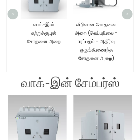
<
>
ப்பட்ட
வாக்-இன்
விரிவான சோதனை
ூடிய
சுற்றுச்சூழல்
அறை (வெப்பநிலை -
ஒற்றை
சோதனை அறை
ஈரப்பதம் - அதிர்வு
ோதனை
ஒருங்கிணைந்த
சோதனை அறை)
வாக்-இன் சேம்பர்ஸ்