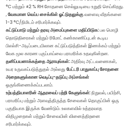
°C மற்றும் ±2 % RH சோதனை செல்லுபடியை உறுதி செய்கிறது.
,
வேகமான வெப்ப சைக்கிள் ஓட்டுதலுக்கு
வளைவு வீதங்களை
1-3 °C/நிமிடம் சரிபார்க்கவும்.
கட்டுப்பாடு மற்றும் தரவு அமைப்புகளை மதிப்பிடுக:
பல மொழி
தொடுதிரைகள் மற்றும் ரிமோட் கண்காணிப்புடன் கூடிய
பிஎல்சி-அடிப்படையிலான கட்டுப்படுத்திகள் இணக்கம் மற்றும்
வேக மூல காரண பகுப்பாய்வை பராமரிக்க உதவுகின்றன.
தனிப்பயனாக்கத்தை ஆராயுங்கள்:
அதிர்வு அட்டவணைகள்,
உயர உருவகப்படுத்துதல் அல்லது
பேட்டரி பாதுகாப்பு சோதனை
அறைகளுக்கான வெடிப்பு-தடுப்பு அம்சங்கள்
ஒருங்கிணைக்கப்படலாம்.
உற்பத்தியாளரின் ஆதரவைப் பற்றி கேளுங்கள்:
நிறுவல், பயிற்சி,
பராமரிப்பு மற்றும் அளவுத்திருத்த சேவைகள் தொகுப்பின் ஒரு
பகுதியாக இருக்க வேண்டும். உலகளவில் உத்தரவாத
விதிமுறைகள் மற்றும் சேவையின் வினைத்திறனை
சரிபார்க்கவும்.