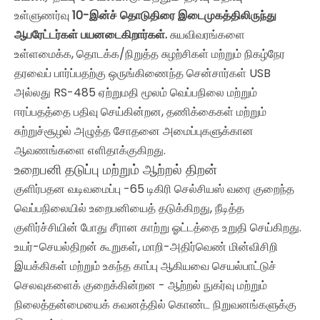
உள்ளுணர்வு
10-இன்ச் தொடுதிரை இடைமுகத்திலிருந்து
ஆபரேட்டர்கள் பயனடைகிறார்கள்.
சுயவிவரங்களை
உள்ளமைக்க, தொடக்க/நிறுத்த சுழற்சிகள் மற்றும் நிகழ்நேர
தரவைப் பார்ப்பதற்கு ஒருங்கிணைந்த சென்சார்கள் USB
அல்லது RS-485 ஏற்றுமதி மூலம் வெப்பநிலை மற்றும்
ஈரப்பதத்தை பதிவு செய்கின்றன, தணிக்கைகள் மற்றும்
சுற்றுச்சூழல் அழுத்த சோதனை அமைப்புகளுக்கான
ஆவணங்களை எளிதாக்குகிறது.
உறைபனி தடுப்பு மற்றும் ஆற்றல் திறன்
குளிர்பதன வடிவமைப்பு -65 டிகிரி செல்சியஸ் வரை குறைந்த
வெப்பநிலையில் உறைபனியைத் தடுக்கிறது, நீடித்த
குளிர்ச்சியின் போது சீரான காற்று ஓட்டத்தை உறுதி செய்கிறது.
உயர்-செயல்திறன் கூறுகள், மாறி-அதிர்வெண் மின்விசிறி
இயக்கிகள் மற்றும் உகந்த காப்பு ஆகியவை செயல்பாட்டுச்
செலவுகளைக் குறைக்கின்றன - ஆற்றல் நுகர்வு மற்றும்
நிலைத்தன்மையைக் கவனத்தில் கொண்ட நிறுவனங்களுக்கு