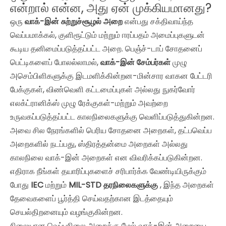
என்றால் என்ன, அது ஏன் முக்கியமானது?
ஒரு
வாக்-இன் சுற்றுச்சூழல் அறை
என்பது சக்திவாய்ந்த
வெப்பமாக்கல், குளிரூட்டும் மற்றும் ஈரப்பதம் அமைப்புகளுடன்
கூடிய தனிமைப்படுத்தப்பட்ட அறை. பெஞ்ச்-டாப் சோதனைப்
பெட்டிகளைப் போலல்லாமல்,
வாக்-இன் சேம்பர்கள்
முழு
அசெம்பிளிகளுக்கு இடமளிக்கின்றன-மின்சார வாகன பேட்டரி
பேக்குகள், விண்வெளி கட்டமைப்புகள் அல்லது நுகர்வோர்
எலக்ட்ரானிக்ஸ் முழு ரேக்குகள்-மற்றும் அவற்றை
உருவகப்படுத்தப்பட்ட காலநிலைகளுக்கு வெளிப்படுத்துகின்றன.
அவை சில நேரங்களில்
பெரிய சோதனை அறைகள், தட்பவெப்ப
அறைகளில் நடப்பது, ஸ்திரத்தன்மை அறைகள் அல்லது
காலநிலை வாக்-இன் அறைகள் என விவரிக்கப்படுகின்றன.
எதிராக நீங்கள் தயாரிப்புகளைச் சரிபார்க்க வேண்டியிருக்கும்
போது
IEC
மற்றும்
MIL-STD தரநிலைகளுக்கு
, ​​இந்த அறைகள்
தேவைகளைப் பூர்த்தி செய்வதற்கான இடத்தையும்
செயல்திறனையும் வழங்குகின்றன.
நிலையான வெப்பநிலை அறைக்கு மேல் வாக்-இன் அறையை