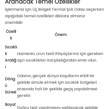
Aranacak Temel Özellikler
İşletmeniz için Üç Bölgeli Termal Şok Odası seçerken
aşağıdaki temel özellikleri dikkate almanız
önemlidir:
Özelli
Önem
k
Sıcaklı
k
Haznenin, ürün testi ihtiyaçlarınız için gereken
Aralığ
aşırı sıcaklıkları karşıladığından emin olun.
ı
Odanın, gerçek dünya koşullarını etkili bir
Döng
şekilde simüle etmek için sıcaklık bölgeleri
ü
arasında hızlı bir şekilde geçiş yapabilmesi
Süresi
gerekir.
Boyut
Doğru test yapılmasını sağlayacak şekilde