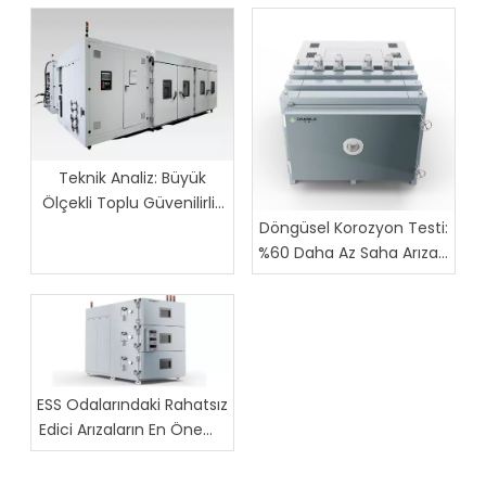
Teknik Analiz: Büyük
Ölçekli Toplu Güvenilirlik
Testi için 1800L İki Bölgeli
Döngüsel Korozyon Testi:
Termal Şok Test Odası
%60 Daha Az Saha Arızası
Nasıl Elde Edilir
ESS Odalarındaki Rahatsız
Edici Arızaların En Önemli
5 Sebebi (Ve Danble
Bunları Nasıl Düzeltir?)