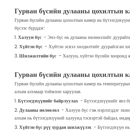
ЭЛС,
Гурван бүсийн дулааны цохилтын к
Гурван бүсийн дулааны цохилтын камер нь бүтээгдэхүүни
ҮЙЛД
бүсээс бүрддэг:
1.
Халуун бүс
- Энэ бүс нь дулааны нөлөөллийг дуурайхы
БУСА
2.
Хүйтэн бүс
- Хүйтэн эсвэл хөлдөлтийг дуурайлган хи
3.
Шилжилтийн бүс
– Халуун, хүйтэн бүсийн хооронд ж
Гурван бүсийн дулааны цохилтын к
Гурван бүсийн дулааны цохилтын камер нь температурын
алхам алхмаар тоймлон харуулав.
1.
Бүтээгдэхүүнийг байрлуулах
- Бүтээгдэхүүнийг янз б
2.
Дулааны нөлөөлөл
- Халуун бүс гэж нэрлэгддэг эхни
алхам нь бүтээгдэхүүний халуунд тэсвэртэй байдал, өндө
3.
Хүйтэн бүс рүү хурдан шилжүүлэх
- Бүтээгдэхүүн нь