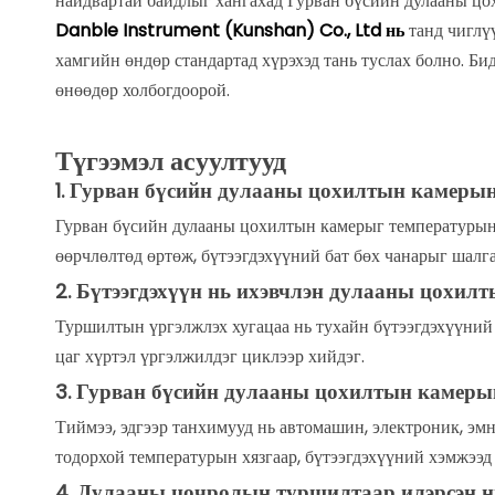
найдвартай байдлыг хангахад Гурван бүсийн дулааны цо
Danble Instrument (Kunshan) Co., Ltd нь
танд чиглү
хамгийн өндөр стандартад хүрэхэд тань туслах болно. Би
өнөөдөр холбогдоорой.
Түгээмэл асуултууд
Гурван бүсийн дулааны цохилтын камерын
1.
Гурван бүсийн дулааны цохилтын камерыг температурын 
өөрчлөлтөд өртөж, бүтээгдэхүүний бат бөх чанарыг шалга
Бүтээгдэхүүн нь ихэвчлэн дулааны цохилты
2.
Туршилтын үргэлжлэх хугацаа нь тухайн бүтээгдэхүүний
цаг хүртэл үргэлжилдэг циклээр хийдэг.
Гурван бүсийн дулааны цохилтын камерыг
3.
Тиймээ, эдгээр танхимууд нь автомашин, электроник, эмн
тодорхой температурын хязгаар, бүтээгдэхүүний хэмжээд
Дулааны цочролын туршилтаар илэрсэн ни
4.