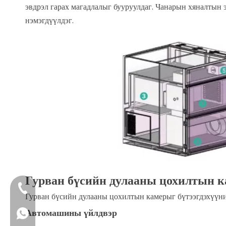
эвдрэл гарах магадлалыг бууруулдаг. Чанарын хяналтын 
нэмэгдүүлдэг.
Гурван бүсийн дулааны цохилтын к
+86-4009006797
Гурван бүсийн дулааны цохилтын камерыг бүтээгдэхүүний
Автомашины үйлдвэр