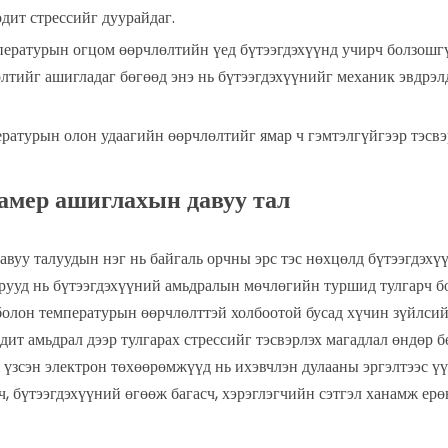
дит стрессийг дуурайдаг.
ратурын огцом өөрчлөлтийн үед бүтээгдэхүүнд учирч болзошгүй
лтийг ашигладаг бөгөөд энэ нь бүтээгдэхүүнийг механик эвдрэл
ературын олон удаагийн өөрчлөлтийг ямар ч гэмтэлгүйгээр тэсв
амер ашиглахын давуу тал
вуу талуудын нэг нь байгаль орчны эрс тэс нөхцөлд бүтээгдэхүү
рууд нь бүтээгдэхүүний амьдралын мөчлөгийн туршид тулгарч бо
болон температурын өөрчлөлттэй холбоотой бусад хүчин зүйлсий
ит амьдрал дээр тулгарах стрессийг тэсвэрлэх магадлал өндөр б
зсэн электрон төхөөрөмжүүд нь ихэвчлэн дулааны эргэлтээс үүдэ
сч, бүтээгдэхүүний өгөөж багасч, хэрэглэгчийн сэтгэл ханамж ер