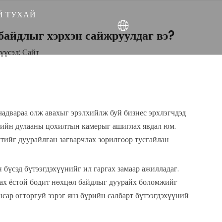
Й ТУХАЙ
байдлыг хэрхэн сайжруулдаг вэ?
ХЭН БЭ
үүсэл:
Сайт
М
 ЮУ ХИЙЖ ЧАДДАГ ВЭ
чадвараа олж авахыг эрэлхийлж буй бизнес эрхлэгчдэд
үсийн дулааны цохилтын камерыг ашиглах явдал юм.
тийг дуурайлган загварчлах зорилгоор тусгайлан
 бүсэд бүтээгдэхүүнийг ил гаргах замаар ажилладаг.
лах ёстой бодит нөхцөл байдлыг дуурайх боломжийг
нсар огторгуй зэрэг янз бүрийн салбарт бүтээгдэхүүний