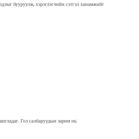
ардлыг бууруулж, хэрэглэгчийн сэтгэл ханамжийг
игладаг. Гол салбаруудын зарим нь: