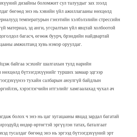
эхүүний дизайны боломжит сул талуудыг зах зээлд
лдаг бөгөөд энэ нь хэвийн үйл ажиллагааны нөхцөлд
териалууд температурын гэнэтийн хэлбэлзлийн стрессийн
й материал, эд анги, угсралтын үйл явцтай холбоотой
оголдол багасч, өгөөж буурч, брэндийн найдвартай
ацааны амжилтанд хувь нэмэр оруулдаг.
ийцэж байгаа эсэхийг шалгахын тулд нарийн
 нөхцөлд бүтээгдэхүүнийг турших замаар эдгээр
тээгдэхүүнээ тухайн салбарын аюулгүй байдлын
эргийлэх, хэрэглэгчийн итгэлийг хамгаалахад чухал ач
даж болох ч энэ нь цаг хугацааны явцад зардал багатай
рээдүйд өндөр өртөгтэй эргүүлэн татах, баталгаат
эд тусалдаг бөгөөд энэ нь эргээд бүтээгдэхүүний эрт