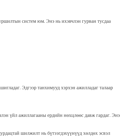
уршилтын систем юм. Энэ нь ихэвчлэн гурван тусдаа
шигладаг. Эдгээр танхимууд хэрхэн ажилладаг талаар
вчлэн үйл ажиллагааны ердийн нөхцлөөс давж гардаг. Энэ
 хурдацтай шилжилт нь бүтээгдэхүүнүүд хөлдөх эсвэл