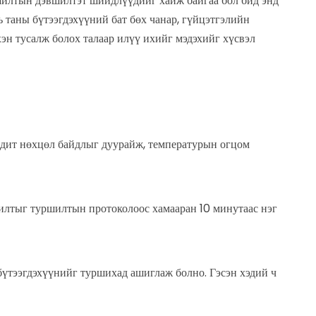
ршилтын дэвшилтэт шийдлүүдийг хайж байгаа бол бид энд
ь таны бүтээгдэхүүний бат бөх чанар, гүйцэтгэлийн
хэн тусалж болох талаар илүү ихийг мэдэхийг хүсвэл
одит нөхцөл байдлыг дуурайж, температурын огцом
илтыг туршилтын протоколоос хамааран 10 минутаас нэг
 бүтээгдэхүүнийг туршихад ашиглаж болно. Гэсэн хэдий ч