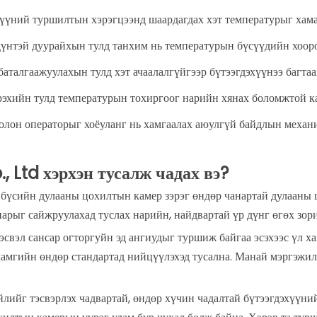
хүүний туршилтын хэрэгцээнд шаардагдах хэт температурыг хама
дүнтэй дуурайхын тулд танхим нь температурын бүсүүдийн хооро
аталгаажуулахын тулд хэт ачаалалгүйгээр бүтээгдэхүүнээ багта
рэхийн тулд температурын тохиргоог нарийн хянах боломжтой к
болон операторыг хоёуланг нь хамгаалах аюулгүй байдлын механ
Ltd хэрхэн тусалж чадах вэ?
бүсийн дулааны цохилтын камер зэрэг өндөр чанартай дулаан
нарыг сайжруулахад туслах нарийн, найдвартай үр дүнг өгөх зор
 эсвэл сансар огторгуйн эд ангиудыг туршиж байгаа эсэхээс үл 
хамгийн өндөр стандартад нийцүүлэхэд тусална. Манай мэргэжи
лийг тэсвэрлэх чадвартай, өндөр хүчин чадалтай бүтээгдэхүүни