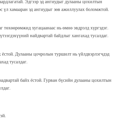
аардлагатай. Эдгээр эд ангиудыг дулааны цохилтын
с үл хамааран эд ангиудыг зөв ажиллуулах боломжтой.
аг төхөөрөмжид хугацаанаас нь өмнө эвдрэлд хүргэдэг.
бүтээгдэхүүний найдвартай байдлыг хангахад тусалдаг.
х ёстой. Дулааны цочролын туршилт нь үйлдвэрлэгчдэд
хад тусалдаг.
чадвартай байх ёстой. Гурван бүсийн дулааны цохилтын
лдаг.
эй.