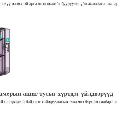
энэхүү идэвхтэй арга нь өгөөжийг бууруулж, үйл ажиллагааны з
амерын ашиг тусыг хүртдэг үйлдвэрүүд
 найдвартай байдлыг сайжруулахын тулд янз бүрийн салбарт аш