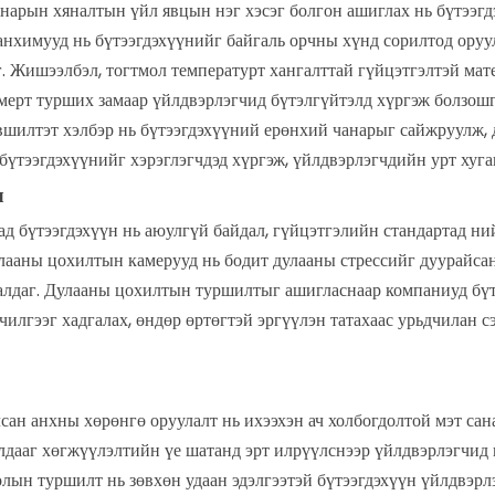
арын хяналтын үйл явцын нэг хэсэг болгон ашиглах нь бүтээгд
анхимууд нь бүтээгдэхүүнийг байгаль орчны хүнд сорилтод оруу
г. Жишээлбэл, тогтмол температурт хангалттай гүйцэтгэлтэй ма
мерт турших замаар үйлдвэрлэгчид бүтэлгүйтэлд хүргэж болзошгү
шилтэт хэлбэр нь бүтээгдэхүүний ерөнхий чанарыг сайжруулж, д
 бүтээгдэхүүнийг хэрэглэгчдэд хүргэж, үйлдвэрлэгчдийн урт хуг
л
дад бүтээгдэхүүн нь аюулгүй байдал, гүйцэтгэлийн стандартад н
лааны цохилтын камерууд нь бодит дулааны стрессийг дуурайсан
алдаг. Дулааны цохилтын туршилтыг ашигласнаар компаниуд бү
чилгээг хадгалах, өндөр өртөгтэй эргүүлэн татахаас урьдчилан с
 анхны хөрөнгө оруулалт нь ихээхэн ач холбогдолтой мэт санаг
лдааг хөгжүүлэлтийн үе шатанд эрт илрүүлснээр үйлдвэрлэгчид и
ын туршилт нь зөвхөн удаан эдэлгээтэй бүтээгдэхүүн үйлдвэрлэх