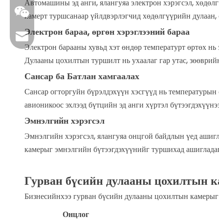
Автомашины эд анги, ялангуяа электрон хэрэгсэл, хөдөл
камерт туршсанаар үйлдвэрлэгчид хөдөлгүүрийн дулаан, 
Электрон бараа, өргөн хэрэглээний бараа
sales01@danbleclimate.com
Электрон барааны хувьд хэт өндөр температурт өртөх нь 
Дулааны цохилтын туршилт нь ухаалаг гар утас, зөөврийн
Сансар ба Батлан ​​хамгаалах
Сансар огторгуйн бүрэлдэхүүн хэсгүүд нь температурын
авионикоос эхлээд бүтцийн эд анги хүртэл бүтээгдэхүүнэ
Эмнэлгийн хэрэгсэл
Эмнэлгийн хэрэгсэл, ялангуяа онцгой байдлын үед ашиг
камерыг эмнэлгийн бүтээгдэхүүнийг туршихад ашигладаг
Гурван бүсийн дулааны цохилтын к
Бизнесийнхээ гурван бүсийн дулааны цохилтын камерыг 
Онцлог