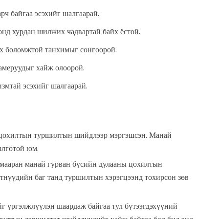
рч байгаа эсэхийг шалгаарай.
нд хурдан шилжих чадвартай байх ёстой.
ах боломжтой танхимыг сонгоорой.
амеруудыг хайж олоорой.
измтай эсэхийг шалгаарай.
ы цохилтын туршилтын шийдлээр мэргэшсэн. Манай
илготой юм.
хамааран манай гурван бүсийн дулааны цохилтын
лтнүүдийн баг танд туршилтын хэрэгцээнд тохирсон зөв
йг үргэлжлүүлэн шаардаж байгаа тул бүтээгдэхүүний