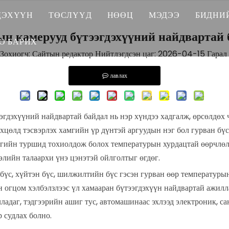
ДЭХҮҮН
ТӨСЛҮҮД
НӨӨЦ
МЭДЭЭ
БИДНИ
н камерууд бүтээгдэхүүний найдвартай 
ЕРАТУР, ЧИЙГШИЙН ​​ТУРШИЛТЫН ТАНХИ
ЗОРИУЛСАН ШИЙДЭЛ
ТАТАЖ АВАХ
СҮҮЛ�
БИД 
О БАРИХ
хиогч: Сайтын редактор Нийтлэгдсэн цаг: 2026-04-15 Гарал 
АЛЬ ОРЧНЫ СТРЕСС ШИНЖИЛГЭЭНИЙ ТУРШИЛТЫН ТАНХИ
ҮЙЛДВЭРИЙН ХЭРЭГЛЭЭ
Түгээмэл асуултууд
БЛОГ
БИД
сэлт гаргах
лавлах
АНЫ ЦОГЧРОЛТЫН ТӨМҮҮР
ЙН ҮЙЛЧИЛГЭЭ
дэхүүний найдвартай байдал нь нэр хүндээ хадгалж, өрсөлдөх 
РИЙН ТУРШИЛТЫН ТАНХИУУД
өхцөлд тэсвэрлэх хамгийн үр дүнтэй аргуудын нэг бол гурван б
РЛӨГИЙН ТУРШИЛТЫН ТАНХИУУД
өгийн туршид тохиолдож болох температурын хурдацтай өөрчлөл
гэлийн талаархи үнэ цэнэтэй ойлголтыг өгдөг.
 ТАНХИМ
бүс, хүйтэн бүс, шилжилтийн бүс гэсэн гурван өөр температурын
н огцом хэлбэлзлээс үл хамааран бүтээгдэхүүн найдвартай ажил
 эргийн туршилтын танхимууд
ладаг, тэдгээрийн ашиг тус, автомашинаас эхлээд электроник, са
 судлах болно.
 ШҮРШИГДЭХ ШИНЖИЛГЭЭНИЙ ТӨМҮҮР