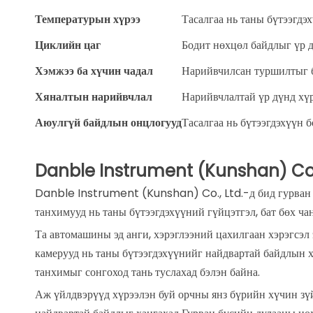
Температурын хүрээ
Тасалгаа нь таны бүтээгдэ
Циклийн цаг
Бодит нөхцөл байдлыг үр 
Хэмжээ ба хүчин чадал
Нарийвчилсан туршилтыг б
Хяналтын нарийвчлал
Нарийвчлалтай үр дүнд хү
Аюулгүй байдлын онцлогууд
Тасалгаа нь бүтээгдэхүүн 
Danble Instrument (Kunshan) Co., 
Danble Instrument (Kunshan) Co., Ltd.-д бид гурван 
танхимууд нь таны бүтээгдэхүүний гүйцэтгэл, бат бөх ча
Та автомашины эд анги, хэрэглээний цахилгаан хэрэгсэл
камерууд нь таны бүтээгдэхүүнийг найдвартай байдлын 
танхимыг сонгоход тань туслахад бэлэн байна.
Аж үйлдвэрүүд хүрээлэн буй орчны янз бүрийн хүчин зүй