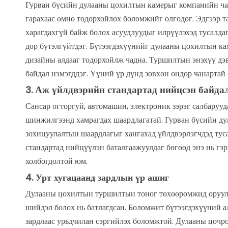
Гурван бүсийн дулааны цохилтын камерыг компанийн чан
гарахаас өмнө тодорхойлох боломжийг олгодог. Эдгээр т
харагдахгүй байж болох асуудлуудыг илрүүлэхэд тусалда
дор бүтэлгүйтдэг. Бүтээгдэхүүнийг дулааны цохилтын ка
дизайны алдааг тодорхойлж чадна. Туршилтын энэхүү дэв
байдал нэмэгддэг. Үүний үр дүнд зөвхөн өндөр чанартай
Аж үйлдвэрийн стандартад нийцсэн байда
3.
Сансар огторгуй, автомашин, электроник зэрэг салбаруу
шинжилгээнд хамрагдах шаардлагатай. Гурван бүсийн ду
зохицуулалтын шаардлагыг хангахад үйлдвэрлэгчдэд тус
стандартад нийцүүлэн баталгаажуулдаг бөгөөд энэ нь гэр
холбогдолтой юм.
4. Урт хугацаанд зардлын үр ашиг
Дулааны цохилтын туршилтын тоног төхөөрөмжид оруулсан
шийдэл болох нь батлагдсан. Боломжит бүтээгдэхүүний а
зардлаас урьдчилан сэргийлэх боломжтой. Дулааны цочрол