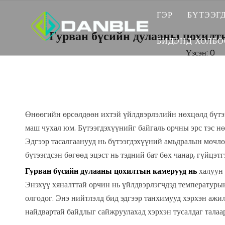
ГЭР
БҮТЭЭГ
Гурван бүсийн дулааны цохилты
ТЕМП
БИДЭНД ХОЛБО
Үзсэн:
0
Зо
БАЙГ
Үнийн санал хү
ДУЛА
ХЭРЭГЛЭГЧИ
Өнөөгийн өрсөлдөөн ихтэй үйлдвэрлэлийн нөхцөлд бүтээг
БАТЕ
маш чухал юм. Бүтээгдэхүүнийг байгаль орчны эрс тэс н
ӨНДӨ
Эдгээр тасалгаанууд нь бүтээгдэхүүний амьдралын мөчл
бүтээгдсэн бөгөөд эцэст нь тэдний бат бөх чанар, гүйцэт
ЯВАХ
Гурван бүсийн дулааны цохилтын камерууд нь
халуун 
Энэхүү хяналттай орчин нь үйлдвэрлэгчдэд температуры
Мотор
олгодог. Энэ нийтлэлд бид эдгээр танхимууд хэрхэн ажил
найдвартай байдлыг сайжруулахад хэрхэн тусалдаг талаар
ДАВС