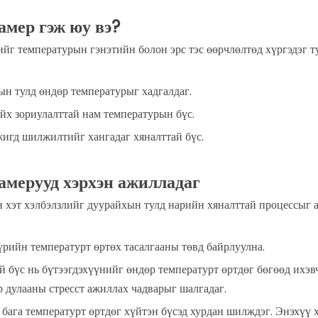
 ТООСОН ШИНЖИЛГЭЭНИЙ ТАНХИ
амер гэж юу вэ?
йг температурын гэнэтийн болон эрс тэс өөрчлөлтөд хүргэдэг т
ВЭРИЙН ШҮҮХ/ ХАЛУУН АГААР
н тулд өндөр температурыг хадгалдаг.
Д ЗОРИУЛСАН
йх зориулалттай нам температурын бүс.
игд шилжилтийг хангадаг хяналттай бүс.
амерууд хэрхэн ажилладаг
 хэт хэлбэлзлийг дуурайхын тулд нарийн хяналттай процессыг а
үрийн температурт өртөх тасалгааны төвд байрлуулна.
й бүс нь бүтээгдэхүүнийг өндөр температурт өртдөг бөгөөд ихэ
р дулааны стресст ажиллах чадварыг шалгадаг.
 бага температурт өртдөг хүйтэн бүсэд хурдан шилждэг. Энэхүү