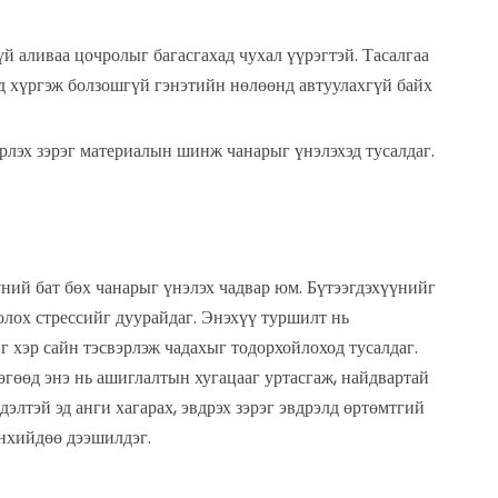
 аливаа цочролыг багасгахад чухал үүрэгтэй. Тасалгаа
д хүргэж болзошгүй гэнэтийн нөлөөнд автуулахгүй байх
эрлэх зэрэг материалын шинж чанарыг үнэлэхэд тусалдаг.
ний бат бөх чанарыг үнэлэх чадвар юм. Бүтээгдэхүүнийг
лох стрессийг дуурайдаг. Энэхүү туршилт нь
г хэр сайн тэсвэрлэж чадахыг тодорхойлоход тусалдаг.
өгөөд энэ нь ашиглалтын хугацааг уртасгаж, найдвартай
лтэй эд анги хагарах, эвдрэх зэрэг эвдрэлд өртөмтгий
өнхийдөө дээшилдэг.