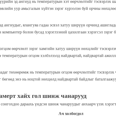
гүүрийн эд ангиуд нь температурын хэт өөрчлөлтийг тэсвэрлэх ш
өвлийн уур амьсгалын хүйтэн зэрэг хүрээлэн буй орчны нөхцлөө
эд ангиудыг, ялангуяа гадаа эсвэл хатуу ширүүн орчинд ашиглад
 компьютер болон бусад хэрэглээний цахилгаан хэрэгсэл зэрэг 
 огцом өөрчлөлт зэрэг хамгийн хатуу ширүүн нөхцлийг тэсвэрлэ
э температурын огцом хэлбэлзэлд найдвартай, найдвартай ажилла
ладаг төхөөрөмж нь температурын огцом өөрчлөлтийг тэсвэрлэх 
 бөгөөд энэ нь ноцтой нөхцөлд найдвартай байдлыг баталгаажуу
амерт хайх гол шинж чанарууд
сонгохдоо дараахь үндсэн шинж чанаруудыг анхаарч үзэх хэрэгт
Ач холбогдол