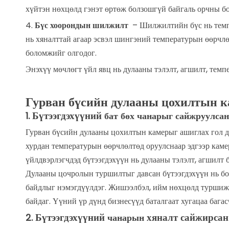
хүйтэн нөхцөлд гэнэт өртөж болзошгүй байгаль орчны бо
4.
Бүс хоорондын шилжилт
– Шилжилтийн бүс нь темпе
нь хяналттай агаар эсвэл шингэний температурын өөрчлө
боломжийг олгодог.
Энэхүү мөчлөгт үйл явц нь дулааны тэлэлт, агшилт, темп
Гурван бүсийн дулааны цохилтын к
Бүтээгдэхүүний
1.
бат бөх чанарыг сайжруулсан
Гурван бүсийн дулааны цохилтын камерыг ашиглах гол да
хурдан температурын өөрчлөлтөд оруулснаар эдгээр каме
үйлдвэрлэгчдэд бүтээгдэхүүн нь дулааны тэлэлт, агшилт 
Дулааны цочролын туршилтыг давсан бүтээгдэхүүн нь бод
байдлыг нэмэгдүүлдэг. Жишээлбэл, ийм нөхцөлд туршиж ү
байдаг. Үүний үр дүнд бизнесүүд баталгаат хугацаа бага
Бүтээгдэхүүний
хяналт сайжирсан
2.
чанарын