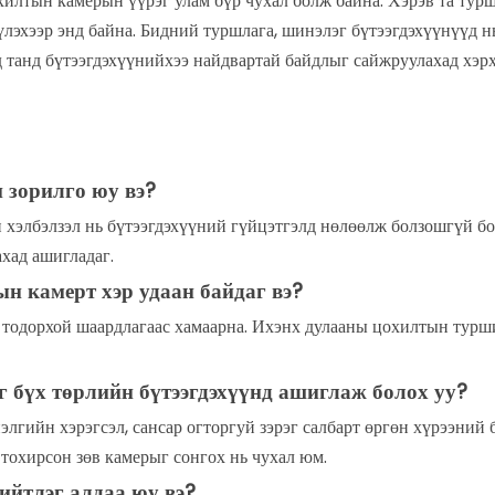
хилтын камерын үүрэг улам бүр чухал болж байна. Хэрэв та ту
үлэхээр энд байна. Бидний туршлага, шинэлэг бүтээгдэхүүнүүд н
д танд бүтээгдэхүүнийхээ найдвартай байдлыг сайжруулахад хэр
 зорилго юу вэ?
хэлбэлзэл нь бүтээгдэхүүний гүйцэтгэлд нөлөөлж болзошгүй б
хад ашигладаг.
н камерт хэр удаан байдаг вэ?
 тодорхой шаардлагаас хамаарна. Ихэнх дулааны цохилтын турш
 бүх төрлийн бүтээгдэхүүнд ашиглаж болох уу?
элгийн хэрэгсэл, сансар огторгуй зэрэг салбарт өргөн хүрээний
 тохирсон зөв камерыг сонгох нь чухал юм.
йтлэг алдаа юу вэ?