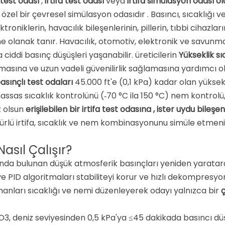
 test odası
,
irtifa test odası
veya
irtifa simülasyon odası ol
 özel bir çevresel simülasyon odasıdır
. Basıncı, sıcaklığı 
ktroniklerin, havacılık bileşenlerinin, pillerin, tıbbi cihazl
 olanak tanır. Havacılık, otomotiv, elektronik ve savunma 
iddi basınç düşüşleri yaşanabilir. üreticilerin
Yükseklik sı
asına ve uzun vadeli güvenilirlik sağlamasına yardımcı ol
asınçlı test odaları
45.000 ft'e (0,1 kPa) kadar olan yüksek
hassas sıcaklık kontrolünü (‑70 °C ila 150 °C) nem kontrol
ız olsun
erişilebilen bir irtifa test odasına , ister uydu bileşenl
 türlü irtifa, sıcaklık ve nem kombinasyonunu simüle etmen
Nasıl Çalışır?
rasında bulunan düşük atmosferik basınçları yeniden yarata
 ve PID algoritmaları stabiliteyi korur ve hızlı dekompresy
emanları sıcaklığı ve nemi düzenleyerek odayı yalnızca bir
ç
3, deniz seviyesinden 0,5 kPa'ya ≤45 dakikada basıncı düş