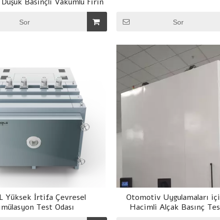
i Düşük Basınçlı Vakumlu Fırın
UZ SPREY TEST ODALARI
Sor
Sor
UM VE TOZ TEST ODALARI
NDÜSTRİYEL FIRIN/ SICAK HAVA FIRIN
ZELLEŞTİRİLMİŞ DİĞERLERİ
L Yüksek İrtifa Çevresel
Otomotiv Uygulamaları iç
imülasyon Test Odası
Hacimli Alçak Basınç Tes