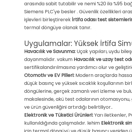
arasında sabit tutabilir
ve nemi %20 ila %95 bağ
Siemens PLC'ye besler
. Güvenlik özellikleri ar
işlevleri birleştirerek
İrtifa odası test sistemler
termal döngüye olanak tanır.
Uygulamalar: Yüksek İrtifa Sim
Havacılık ve Savunma:
Uçak yapıları, uydu bile
dayanmalıdır. vakum
Havacılık ve uzay test od
sertifikalandırılmasına yardımcı olur
ve gelişti
Otomotiv ve EV Pilleri:
Modern araçlarda hassas e
düşük basınç ve yüksek sıcaklık koşullarının birle
döngülerine, gerçek zamanlı veri izleme ve bul
makalesinde, akü test odalarının otomasyonu, g
ve ürün güvenliğini artırdığı belirtiliyor.
.
Elektronik ve Tüketici Ürünleri:
Yarı iletkenler, 
kullanıldığında çalışmalıdır. lehim
Elektronik si
için termal döngüyü ve düşük basıncı yeniden ü