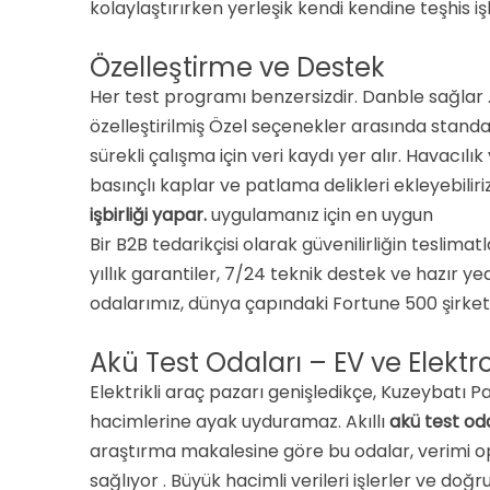
kolaylaştırırken
yerleşik kendi kendine teşhis işl
Özelleştirme ve Destek
Her test programı benzersizdir. Danble sağlar 
özelleştirilmiş Özel seçenekler arasında standa
sürekli çalışma için veri kaydı yer alır. Havac
basınçlı kaplar ve patlama delikleri ekleyebilir
işbirliği yapar.
uygulamanız için en uygun
Bir B2B tedarikçisi olarak güvenilirliğin teslim
yıllık garantiler, 7/24 teknik destek ve hazır 
odalarımız, dünya çapındaki Fortune 500 şirketl
Akü Test Odaları – EV ve Elektr
Elektrikli araç pazarı genişledikçe, Kuzeybatı P
hacimlerine ayak uyduramaz. Akıllı
akü test od
araştırma makalesine göre bu odalar, verimi 
sağlıyor
. Büyük hacimli verileri işlerler ve do