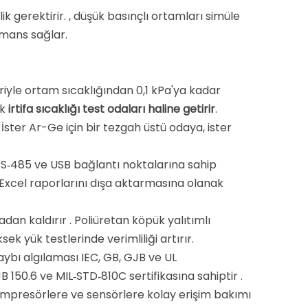
k gerektirir. , düşük basınçlı ortamları simüle
rmans sağlar
.
riyle ortam sıcaklığından 0,1 kPa'ya kadar
ek
irtifa sıcaklığı test odaları haline getirir
.
. İster Ar-Ge için bir tezgah üstü odaya, ister
 RS‑485 ve USB bağlantı noktalarına sahip
 Excel raporlarını dışa aktarmasına olanak
tadan kaldırır
. Poliüretan köpük yalıtımlı
ek yük testlerinde verimliliği artırır
.
kaybı algılaması IEC, GB, GJB ve UL
 150.6 ve MIL‑STD‑810C sertifikasına sahiptir
.
 kompresörlere ve sensörlere kolay erişim bakımı