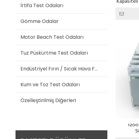
Kapasitel
T
İrtifa Test Odaları
K
Gömme Odalar
E
Motor Beach Test Odaları
Ö
Tuz Püskürtme Test Odaları
Endüstriyel Fırın / Sıcak Hava Fırını
Kum ve Toz Test Odaları
Özelleştirilmiş Diğerleri
1200
S