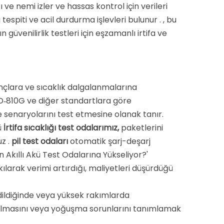
ğı ve nemi izler ve hassas kontrol için verileri
ı tespiti ve acil durdurma işlevleri bulunur
. , bu
 güvenilirlik testleri için eşzamanlı irtifa ve
ınçlara ve sıcaklık dalgalanmalarına
TD‑810G ve diğer standartlara göre
e senaryolarını test etmesine olanak tanır.
ü
İrtifa sıcaklığı test odalarımız,
paketlerini
uz .
pil test odaları
otomatik şarj-deşarj
Akıllı Akü Test Odalarına Yükseliyor?'
larak verimi artırdığı, maliyetleri düşürdüğü
ledildiğinde veya yüksek rakımlarda
azalmasını veya yoğuşma sorunlarını tanımlamak