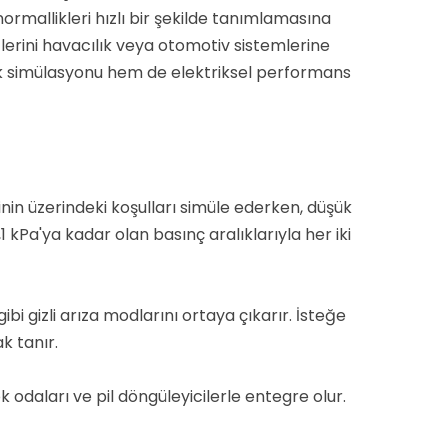
ormallikleri hızlı bir şekilde tanımlamasına
etlerini havacılık veya otomotiv sistemlerine
klik simülasyonu hem de elektriksel performans
esinin üzerindeki koşulları simüle ederken, düşük
1 kPa'ya kadar olan basınç aralıklarıyla her iki
gizli arıza modlarını ortaya çıkarır. İsteğe
ak tanır
.
k odaları ve pil döngüleyicilerle entegre olur.