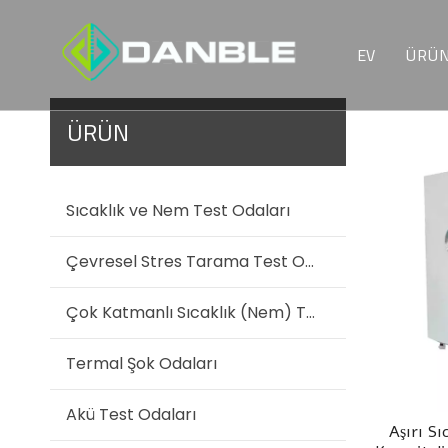
EV
ÜRÜ
S
ÜRÜN
Ç
T
Sıcaklık ve Nem Test Odaları
A
Çevresel Stres Tarama Test Odaları
İ
Çok Katmanlı Sıcaklık (Nem) Test Odası
G
Termal Şok Odaları
M
Akü Test Odaları
Aşırı Sı