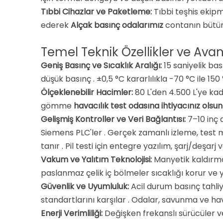
Tıbbi Cihazlar ve Paketleme:
Tıbbi teşhis ekipm
ederek
Alçak basınç odalarımız
contanın bütün
Temel Teknik Özellikler ve Avan
Geniş Basınç ve Sıcaklık Aralığı:
15 saniyelik ba
düşük basınç
. ±0,5 °C kararlılıkla -70 °C ile 150
Ölçeklenebilir Hacimler:
80 L'den 4.500 L'ye ka
gömme
havacılık test odasına ihtiyacınız olsu
Gelişmiş Kontroller ve Veri Bağlantısı:
7–10 inç 
Siemens PLC'ler
. Gerçek zamanlı izleme, test 
tanır
. Pil testi için entegre yazılım, şarj/deşarj
Vakum ve Yalıtım Teknolojisi:
Manyetik kaldırma 
paslanmaz çelik iç bölmeler sıcaklığı korur v
Güvenlik ve Uyumluluk:
Acil durum basınç tahliy
standartlarını karşılar
. Odalar, savunma ve hav
Enerji Verimliliği:
Değişken frekanslı sürücüler ve