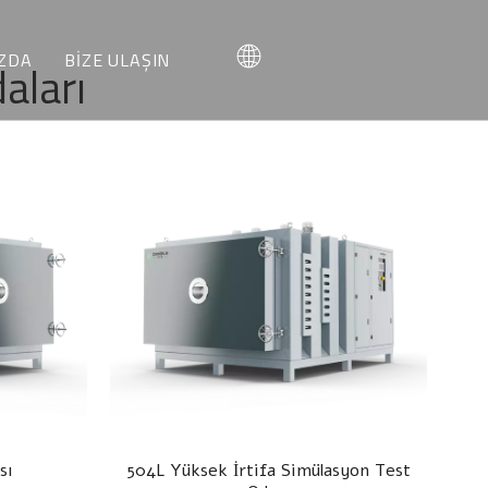
ZDA
BİZE ULAŞIN
daları
İMİZ
TEKLİF İSTE
PABİLİRİZ
MÜŞTERİ HİZMETLERİ
sı
504L Yüksek İrtifa Simülasyon Test