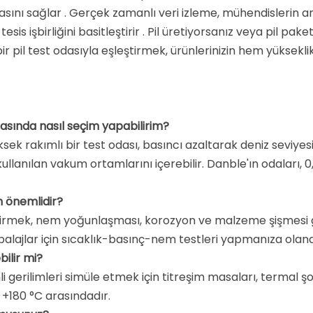
masını sağlar
. Gerçek zamanlı veri izleme, mühendislerin an
sis işbirliğini basitleştirir
. Pil üretiyorsanız veya pil pak
 bir pil test odasıyla eşleştirmek, ürünlerinizin hem yükse
arasında nasıl seçim yapabilirim?
 Yüksek rakımlı bir test odası, basıncı azaltarak deniz seviy
ullanılan vakum ortamlarını içerebilir. Danble'ın odaları, 0,
n önemlidir?
rmek, nem yoğunlaşması, korozyon ve malzeme şişmesi gibi 
balajlar için sıcaklık-basınç-nem testleri yapmanıza olan
bilir mi?
i gerilimleri simüle etmek için titreşim masaları, termal şo
e +180 °C arasındadır
.