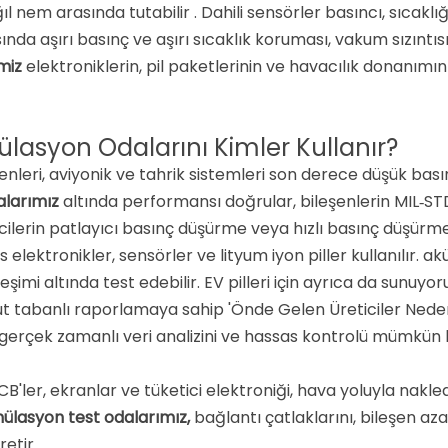
ıl nem arasında tutabilir
. Dahili sensörler basıncı, sıcaklı
asında aşırı basınç ve aşırı sıcaklık koruması, vakum sızıntıs
imiz
elektroniklerin, pil paketlerinin ve havacılık donanımının
ülasyon Odalarını Kimler Kullanır?
şenleri, aviyonik ve tahrik sistemleri son derece düşük bas
alarımız
altında performansı doğrular, bileşenlerin MIL‑S
ricilerin patlayıcı basınç düşürme veya hızlı basınç düşürm
lektronikler, sensörler ve lityum iyon piller kullanılır. ak
şimi altında test edebilir. EV pilleri için ayrıca da sunuyor
ut tabanlı raporlamaya sahip 'Önde Gelen Üreticiler Neden 
erçek zamanlı veri analizini ve hassas kontrolü mümkün kı
PCB'ler, ekranlar ve tüketici elektroniği, hava yoluyla nak
mülasyon test odalarımız,
bağlantı çatlaklarını, bileşen 
retir
.