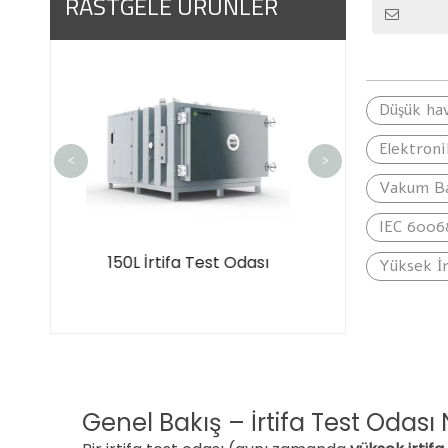
RASTGELE ÜRÜNLER
135L Programl
Sıcaklık ve Nem
Düşük hav
Test Oda
Elektroni
<
>
Vakum Ba
IEC 6006
st Odası
Üç Katmanlı Sabit Sıcaklık
Yüksek İr
Nem Odası
Genel Bakış – İrtifa Test Odası 