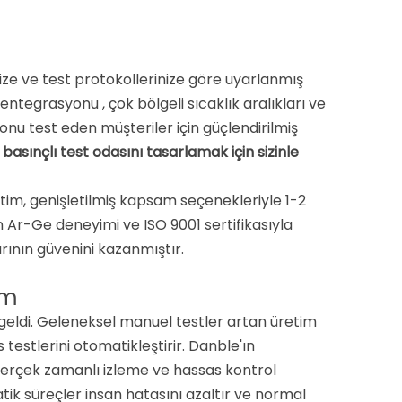
nize ve test protokollerinize göre uyarlanmış
em entegrasyonu
, çok bölgeli sıcaklık aralıkları ve
nu test eden müşteriler için güçlendirilmiş
basınçlı test odasını tasarlamak için sizinle
ğitim, genişletilmiş kapsam seçenekleriyle 1-2
kın Ar-Ge deneyimi ve ISO 9001 sertifikasıyla
rının güvenini kazanmıştır.
üm
ne geldi. Geleneksel manuel testler artan üretim
s testlerini otomatikleştirir. Danble'ın
erçek zamanlı izleme ve hassas kontrol
tik süreçler insan hatasını azaltır ve normal