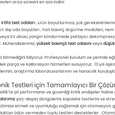
evleri arıza süresini en aza indirir
.
.
irtifa test odaları
, ürün boyutlarınıza, yük gereksinimleri
rt dışı oda boyutları
, hızlı basınç düşürme modülleri, n
ılık veya EV aküsü yangın söndürmede patlayıcı dekompresyo
iz. Mühendislerimiz,
yüksek basınçlı test odasını
veya
düşük 
atla bitmediğini biliyoruz. Profesyonel kurulum ve yerinde e
yedek parça ve kalibrasyon hizmetleri sunuyoruz
. 13 yılı aş
erinin, araştırma laboratuvarlarının ve havacılık kuruluşla
onik Testleri için Tamamlayıcı Bir Çöz
asifik'te pil performansı ve güvenliği kritik endişeler hali
alarımız
şarj-deşarj döngülerini, kapasite testlerini ve stre
optimize etmek ve uyumluluğu sağlamak için otomasyon, g
ğruluktan ödün vermeden toplu testleri desteklerler
. Otoma