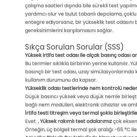
çalışma saatleri dışında bile sürekli test yapıl
yardımcı olur
ve bulut tabanlı depolama, çoklu te
entegre ediyorsanız, bir yükseklik test odasını
gereksinimlerini karşılamasını sağlar.
Sıkça Sorulan Sorular (SSS)
Yüksek irtifa test odası ile alçak basınç odası 
Bu terimler sıklıkla birbirinin yerine kullanılır.
basınçlı bir test odası, uzay simülasyonlarında k
kullanım durumunu da kapsar
.
Yükseklik odası testlerinde nem kontrolü nede
Düşük basıncı yüksek veya düşük nemle birleşti
bağlı nem modülleri, elektronik cihazlar ve am
İrtifa testi titreşim veya termal şokla birleştirile
Evet. ,
Yüksek rakımlı test odalarımız
çok eksenl
Örneğin, üç bölgeli termal şok aralığı -65 °C il