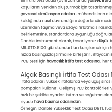
Bir irtifa test odası (aynı zamanda
yüksek irtifa
koşullarını yeniden oluşturmak için tasarlanmış
çevresel simülasyon odaları
, mühendislerin ele
kaldığında nasıl davrandığını değerlendirmesine
üzerinden taşıma veya uzaya fırlatma sırasında c
belirlemesine, standartlara uygunluğu doğrulam
Danble Instrument olarak, tasarlıyoruz
düşük b
MIL‑STD‑810G gibi standartları karşılamak için 
hızda basınçsızlaştırma ile birleştirir
. ihtiyacın
PCB testi için
havacılık irtifa test odasına
, her
Alçak Basınçlı İrtifa Test Odası 
İrtifa odaları, yüksek irtifalarda veya uçuş sı
pompaları kullanır
. Gelişmiş PLC kontrolörleri
hızlı bir şekilde ayarlar. Isıtma ve soğutma el
ziyade
hava basıncı odasından
.
Örneğin, Danble Yükseklik Test Odası DBTL‑150D