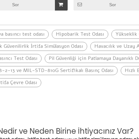
Sor
Sor
anabilir
Temiz Oda Fırını
EV Motor Per
 Bisiklet
Test Oda
a basıncı test odası
Hipobarik Test Odası
Yükseklik 
sı
k Güvenilirlik İrtifa Simülasyon Odası
Havacılık ve Uzay A
sıncı Test Odası
Pil Güvenliği için Patlamaya Dayanıklı 
8-2-13 ve MIL-STD-810G Sertifikalı Basınç Odası
Hızlı
tifa Çevre Odası
Nedir ve Neden Birine İhtiyacınız Var?