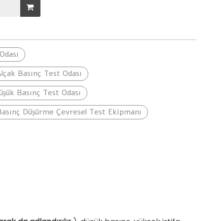
formansı
Özelleştirilmiş Hizmetli
Üçlü Kapsamlı T
sı
Otomotiv Tek Motorlu
Odası
Test Tezgahı
lçak Basınç Test Odası
Düşük Basınç Test Odası
 Basınç Düşürme Çevresel Test Ekipmanı