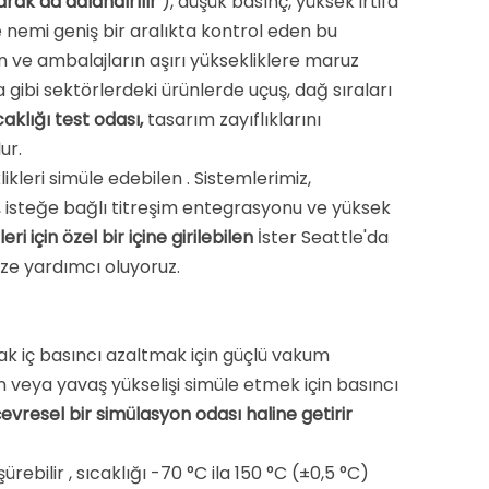
arak da adlandırılır
), düşük basınç, yüksek irtifa
ve nemi geniş bir aralıkta kontrol eden bu
arın ve ambalajların aşırı yüksekliklere maruz
gibi sektörlerdeki ürünlerde uçuş, dağ sıraları
caklığı test odası,
tasarım zayıflıklarını
ur.
likleri simüle edebilen
. Sistemlerimiz,
ü, isteğe bağlı titreşim entegrasyonu ve yüksek
eri için özel bir içine girilebilen
İster Seattle'da
ize yardımcı oluyoruz.
rak iç basıncı azaltmak için güçlü vakum
on veya yavaş yükselişi simüle etmek için basıncı
evresel bir simülasyon odası haline getirir
ürebilir
, sıcaklığı -70 °C ila 150 °C (±0,5 °C)