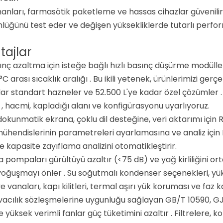
anları, farmasötik paketleme ve hassas cihazlar güvenilirli
lüğünü test eder ve değişen yüksekliklerde tutarlı perfo
tajlar
sınç azaltma için isteğe bağlı hızlı basınç düşürme modülle
 °C arası sıcaklık aralığı
. Bu ikili yetenek, ürünlerimizi gerç
dar standart hazneler ve 52.500 L'ye kadar özel çözümler
n
, hacmi, kapladığı alanı ve konfigürasyonu uyarlıyoruz.
dokunmatik ekrana, çoklu dil desteğine, veri aktarımı için
mühendislerinin parametreleri ayarlamasına ve analiz için
 ve kapasite zayıflama analizini otomatikleştirir.
pompaları gürültüyü azaltır (<75 dB) ve yağ kirliliğini or
e yoğuşmayı önler
. Su soğutmalı kondenser seçenekleri, yüks
e vanaları, kapı kilitleri, termal aşırı yük koruması ve faz 
acılık sözleşmelerine uygunluğu sağlayan GB/T 10590, GJB
 yüksek verimli fanlar güç tüketimini azaltır
. Filtrelere,