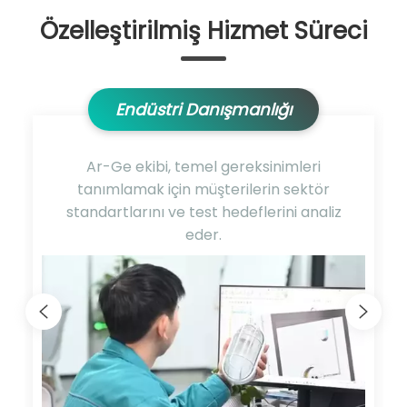
homojenliğini (≤1,5°C) ve
Özelleştirilmiş Hizmet Süreci
stabiliteyi (±0,5°C) garanti
eder. Elektrolit sızıntısından
kaynaklanan hidroflorik asit
Endüstri Danışmanlığı
korozyonuna dirençli, tam PTFE
iç kaplama ve dahili 1kW'a
kadar yönetim sağlayan
Ar-Ge ekibi, temel gereksinimleri
yedekli su soğutmalı sistemler
tanımlamak için müşterilerin sektör
ile endüstriyel düzeyde
standartlarını ve test hedeflerini analiz
dayanıklılık sağlanır.
eder.