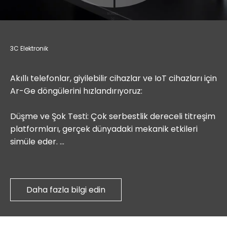
3C Elektronik
Akıllı telefonlar, giyilebilir cihazlar ve IoT cihazları için
Ar-Ge döngülerini hızlandırıyoruz:
Düşme ve Şok Testi: Çok serbestlik dereceli titreşim
platformları, gerçek dünyadaki mekanik etkileri
simüle eder.
Hızlı Termal Stres Taraması: PCBA'lardaki lehim
bağlantı arızalarını ortaya çıkarmak için 25°C/dak
Daha fazla bilgi edin
sıcaklık döngüsü.
Sızdırmazlık Bütünlüğü Kontrolleri: ±%0,5 RH