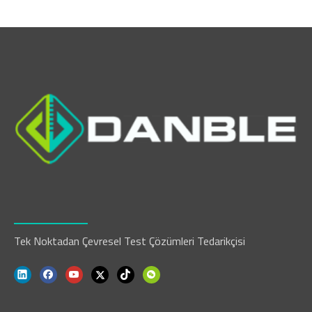
hassasiyetine sahip nem odaları, su geçirmez
elektroniklerdeki sızıntı yollarını tespit eder.
Tek Noktadan Çevresel Test Çözümleri Tedarikçisi