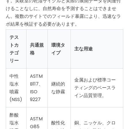
す。実験室の乾湿サイクルと実際の展開データを関連付
けることなしに、自然寿命を予測することはできませ
ん。複数のサイトでのフィールド暴露により、迅速なラ
ボ結果を検証する必要があります。
テス
トカ
共通規
環境タ
主な用途
テゴ
格
イプ
リー
中性
ASTM
金属および標準コー
塩水
B117、
継続的
ティングのベースラ
噴霧
ISO
な静霧
イン品質管理。
(NSS)
9227
酢酸
ASTM
塩水
酸性化
銅、ニッケル、クロ
G85