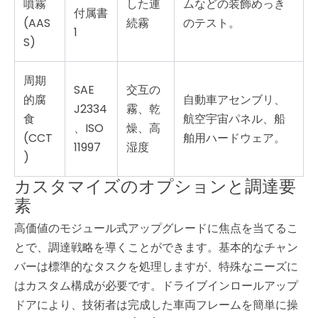
噴霧
した連
ムなどの装飾めっき
付属書
(AAS
続霧
のテスト。
1
S)
周期
SAE
交互の
的腐
自動車アセンブリ、
J2334
霧、乾
食
航空宇宙パネル、船
、ISO
燥、高
(CCT
舶用ハードウェア。
11997
湿度
)
カスタマイズのオプションと調達要
素
高価値のモジュール式アップグレードに焦点を当てるこ
とで、調達戦略を導くことができます。基本的なチャン
バーは標準的なタスクを処理しますが、特殊なニーズに
はカスタム構成が必要です。ドライブインロールアップ
ドアにより、技術者は完成した車両フレームを簡単に操