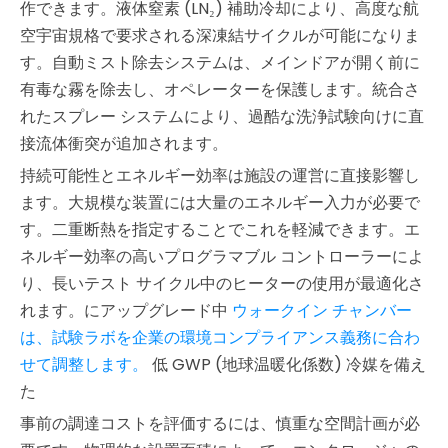
作できます。液体窒素 (LN₂) 補助冷却により、高度な航
空宇宙規格で要求される深凍結サイクルが可能になりま
す。自動ミスト除去システムは、メインドアが開く前に
有毒な霧を除去し、オペレーターを保護します。統合さ
れたスプレー システムにより、過酷な洗浄試験向けに直
接流体衝突が追加されます。
持続可能性とエネルギー効率は施設の運営に直接影響し
ます。大規模な装置には大量のエネルギー入力が必要で
す。二重断熱を指定することでこれを軽減できます。エ
ネルギー効率の高いプログラマブル コントローラーによ
り、長いテスト サイクル中のヒーターの使用が最適化さ
れます。にアップグレード中
ウォークイン チャンバー
は、試験ラボを企業の環境コンプライアンス義務に合わ
せて調整します。
低 GWP (地球温暖化係数) 冷媒を備え
た
事前の調達コストを評価するには、慎重な空間計画が必