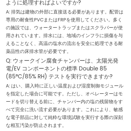
ように処理すればよいですか?
A: 排気は建物の外部に直接送る必要があります。配管は
専用の耐食性PVCまたはFRPを使用してください。多く
の施設では、ウォータートラップまたはスクラバーが使
用されています。排水には、地域のインフラに損傷を与
えることなく、高温の塩水の流出を安全に処理できる耐
薬品性の床排水管が必要です。
Q: ウォークイン腐食チャンバーは、太陽光発
電/EV コンポーネントの標準 Double 85
(85°C/85% RH) テストを実行できますか?
A: はい、購入時に正しい温度および湿度制御モジュール
を指定した場合に可能です。ただし、オペレーターはモ
ードを切り替える前に、チャンバー内の塩の残留物をす
べて完全に洗い流す必要があります。これにより、敏感
な電子部品に対して純粋な環境試験を実行する際の深刻
な相互汚染が防止されます。