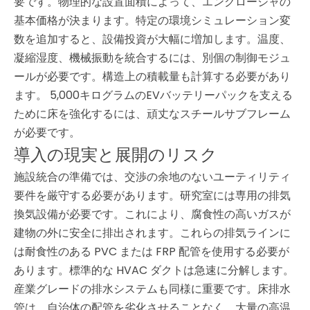
要です。物理的な設置面積によって、エンクロージャの
基本価格が決まります。特定の環境シミュレーション変
数を追加すると、設備投資が大幅に増加します。温度、
凝縮湿度、機械振動を統合するには、別個の制御モジュ
ールが必要です。構造上の積載量も計算する必要があり
ます。 5,000キログラムのEVバッテリーパックを支える
ために床を強化するには、頑丈なスチールサブフレーム
が必要です。
導入の現実と展開のリスク
施設統合の準備では、交渉の余地のないユーティリティ
要件を厳守する必要があります。研究室には専用の排気
換気設備が必要です。これにより、腐食性の高いガスが
建物の外に安全に排出されます。これらの排気ラインに
は耐食性のある PVC または FRP 配管を使用する必要が
あります。標準的な HVAC ダクトは急速に分解します。
産業グレードの排水システムも同様に重要です。床排水
管は、自治体の配管を劣化させることなく、大量の高温