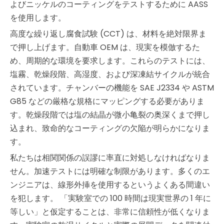
よびニッケルのコーティングをテストするために AASS
を使用します。
高度な繰り返し腐食試験 (CCT) は、材料を絶対限界ま
で押し上げます。自動車 OEM は、現実を模倣するた
め、周期的な環境を要求します。これらのテストには、
塩霧、乾燥段階、高湿度、および深凍結サイクルが統合
されています。チャンバーの機能を SAE J2334 や ASTM
G85 などの厳格な規格にマッピングする必要がありま
す。乾燥段階では塩の結晶が微小亀裂の奥深くまで押し
込まれ、致命的なコーティングの欠陥が明らかになりま
す。
私たちは相関関係の誤謬に率直に対処しなければなりま
せん。加速テストには明確な制限があります。多くのエ
ンジニアは、線形外挿を使用するというよくある間違い
を犯します。 「実験室での 100 時間は現実世界の 1 年に
等しい」と仮定することは、非常に信頼性が低くなりま