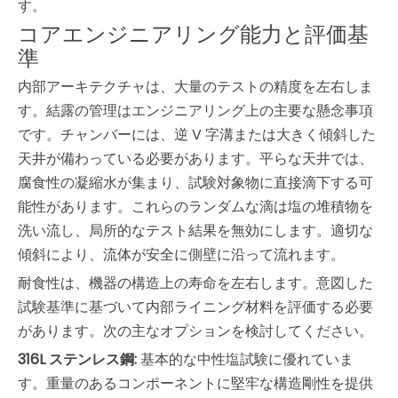
す。
コアエンジニアリング能力と評価基
準
内部アーキテクチャは、大量のテストの精度を左右しま
す。結露の管理はエンジニアリング上の主要な懸念事項
です。チャンバーには、逆 V 字溝または大きく傾斜した
天井が備わっている必要があります。平らな天井では、
腐食性の凝縮水が集まり、試験対象物に直接滴下する可
能性があります。これらのランダムな滴は塩の堆積物を
洗い流し、局所的なテスト結果を無効にします。適切な
傾斜により、流体が安全に側壁に沿って流れます。
耐食性は、機器の構造上の寿命を左右します。意図した
試験基準に基づいて内部ライニング材料を評価する必要
があります。次の主なオプションを検討してください。
316L ステンレス鋼:
基本的な中性塩試験に優れていま
す。重量のあるコンポーネントに堅牢な構造剛性を提供