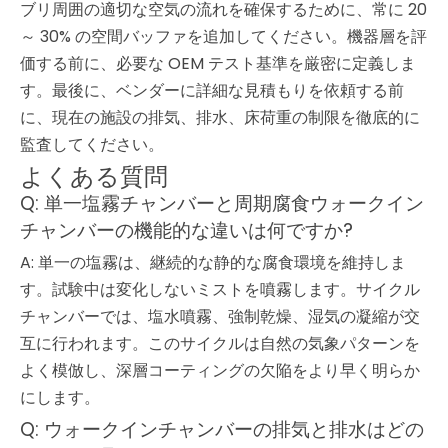
ブリ周囲の適切な空気の流れを確保するために、常に 20
～ 30% の空間バッファを追加してください。機器層を評
価する前に、必要な OEM テスト基準を厳密に定義しま
す。最後に、ベンダーに詳細な見積もりを依頼する前
に、現在の施設の排気、排水、床荷重の制限を徹底的に
監査してください。
よくある質問
Q: 単一塩霧チャンバーと周期腐食ウォークイン
チャンバーの機能的な違いは何ですか?
A: 単一の塩霧は、継続的な静的な腐食環境を維持しま
す。試験中は変化しないミストを噴霧します。サイクル
チャンバーでは、塩水噴霧、強制乾燥、湿気の凝縮が交
互に行われます。このサイクルは自然の気象パターンを
よく模倣し、深層コーティングの欠陥をより早く明らか
にします。
Q: ウォークインチャンバーの排気と排水はどの