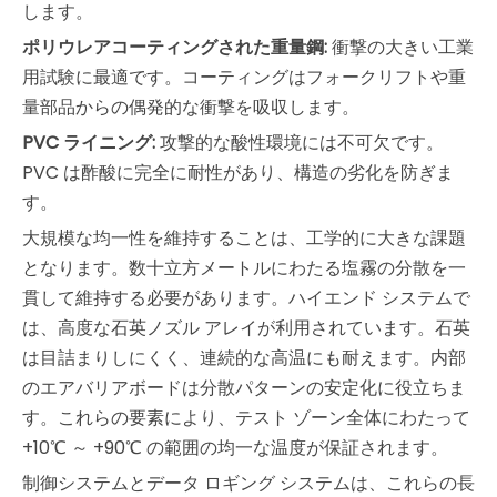
します。
ポリウレアコーティングされた重量鋼:
衝撃の大きい工業
用試験に最適です。コーティングはフォークリフトや重
量部品からの偶発的な衝撃を吸収します。
PVC ライニング:
攻撃的な酸性環境には不可欠です。
PVC は酢酸に完全に耐性があり、構造の劣化を防ぎま
す。
大規模な均一性を維持することは、工学的に大きな課題
となります。数十立方メートルにわたる塩霧の分散を一
貫して維持する必要があります。ハイエンド システムで
は、高度な石英ノズル アレイが利用されています。石英
は目詰まりしにくく、連続的な高温にも耐えます。内部
のエアバリアボードは分散パターンの安定化に役立ちま
す。これらの要素により、テスト ゾーン全体にわたって
+10℃ ～ +90℃ の範囲の均一な温度が保証されます。
制御システムとデータ ロギング システムは、これらの長