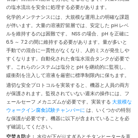
の塩水流出を安全に処理する必要があります。
化学的メンテナンスには、大規模な運用上の明確な課題
が伴います。大量の溶液貯留層では、安定した pH レベ
ルを維持するのは困難です。 NSS の場合、pH を正確に
6.5 ～ 7.2 の間に維持する必要があります。量が多いと
手動での混合に一貫性がなくなり、人的ミスが発生しや
すくなります。自動化された食塩水混合タンクが必要で
す。これらのシステムは塩分と pH を継続的に監視し、
緩衝剤を注入して溶液を厳密に標準制限内に保ちます。
適切な安全プロトコルを実装すると、機器と人員の両方
が保護されます。監視されていない週末の操作には、フ
ェールセーフ メカニズムが必要です。実装する
大規模な
ウォークイン腐食試験チャンバーに
は、いくつかの特別
な保護が必要です。機器に以下が含まれていることを必
ず確認してください。
空焚き防止：
水位が下がりすぎるとチタンヒーターを直