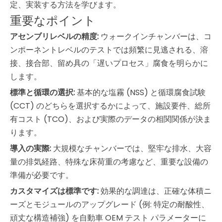
定、実装する方法を学びます。
重要なポイント
アセンブリレベルの精度:
ウォークインチャンバーは、コ
ンポーネントレベルのテストでは頻繁に見逃される、溶
接、接合部、留め具の「遅いプロセス」腐食を明らかに
します。
標準と循環の選択:
基本的な塩霧 (NSS) と循環腐食試験
(CCT) のどちらを選択するかによって、施設要件、総所
有コスト (TCO)、および実際のデータの相関関係が決ま
ります。
導入の実際:
大規模なチャンバーでは、堅牢な排水、大容
量の排気経路、特殊な床荷重の考慮など、重要な設備の
準備が必要です。
カスタマイズは標準です:
効果的な調達は、正確な体積ニ
ーズとモジュールのアップグレード (例: 特定の耐酸性、
頑丈な構造補強) を自動車 OEM テスト パラメーターに