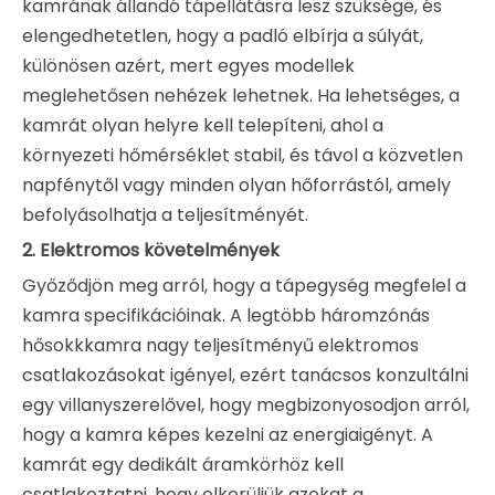
kamrának állandó tápellátásra lesz szüksége, és
elengedhetetlen, hogy a padló elbírja a súlyát,
különösen azért, mert egyes modellek
meglehetősen nehézek lehetnek. Ha lehetséges, a
kamrát olyan helyre kell telepíteni, ahol a
környezeti hőmérséklet stabil, és távol a közvetlen
napfénytől vagy minden olyan hőforrástól, amely
befolyásolhatja a teljesítményét.
2.
Elektromos követelmények
Győződjön meg arról, hogy a tápegység megfelel a
kamra specifikációinak. A legtöbb háromzónás
hősokkkamra nagy teljesítményű elektromos
csatlakozásokat igényel, ezért tanácsos konzultálni
egy villanyszerelővel, hogy megbizonyosodjon arról,
hogy a kamra képes kezelni az energiaigényt. A
kamrát egy dedikált áramkörhöz kell
csatlakoztatni, hogy elkerüljük azokat a