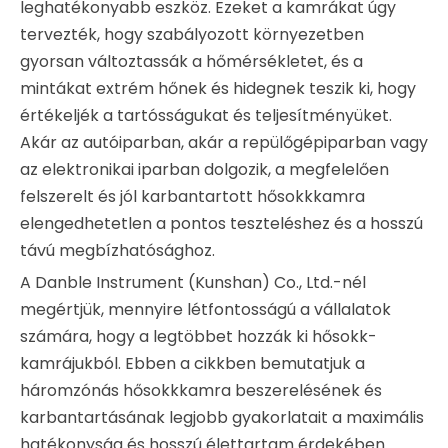
leghatékonyabb eszköz. Ezeket a kamrákat úgy
tervezték, hogy szabályozott környezetben
gyorsan változtassák a hőmérsékletet, és a
mintákat extrém hőnek és hidegnek teszik ki, hogy
értékeljék a tartósságukat és teljesítményüket.
Akár az autóiparban, akár a repülőgépiparban vagy
az elektronikai iparban dolgozik, a megfelelően
felszerelt és jól karbantartott hősokkkamra
elengedhetetlen a pontos teszteléshez és a hosszú
távú megbízhatósághoz.
A Danble Instrument (Kunshan) Co., Ltd.-nél
megértjük, mennyire létfontosságú a vállalatok
számára, hogy a legtöbbet hozzák ki hősokk-
kamrájukból. Ebben a cikkben bemutatjuk a
háromzónás hősokkkamra beszerelésének és
karbantartásának legjobb gyakorlatait a maximális
hatékonyság és hosszú élettartam érdekében.