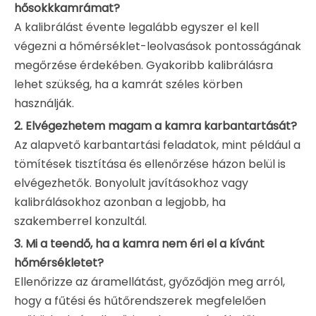
hősokkkamrámat?
A kalibrálást évente legalább egyszer el kell
végezni a hőmérséklet-leolvasások pontosságának
megőrzése érdekében. Gyakoribb kalibrálásra
lehet szükség, ha a kamrát széles körben
használják.
2. Elvégezhetem magam a kamra karbantartását?
Az alapvető karbantartási feladatok, mint például a
tömítések tisztítása és ellenőrzése házon belül is
elvégezhetők. Bonyolult javításokhoz vagy
kalibrálásokhoz azonban a legjobb, ha
szakemberrel konzultál.
3. Mi a teendő, ha a kamra nem éri el a kívánt
hőmérsékletet?
Ellenőrizze az áramellátást, győződjön meg arról,
hogy a fűtési és hűtőrendszerek megfelelően