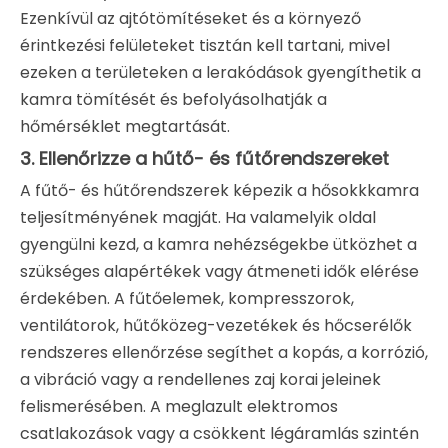
Ezenkívül az ajtótömítéseket és a környező
érintkezési felületeket tisztán kell tartani, mivel
ezeken a területeken a lerakódások gyengíthetik a
kamra tömítését és befolyásolhatják a
hőmérséklet megtartását.
3. Ellenőrizze a hűtő- és fűtőrendszereket
A fűtő- és hűtőrendszerek képezik a hősokkkamra
teljesítményének magját. Ha valamelyik oldal
gyengülni kezd, a kamra nehézségekbe ütközhet a
szükséges alapértékek vagy átmeneti idők elérése
érdekében. A fűtőelemek, kompresszorok,
ventilátorok, hűtőközeg-vezetékek és hőcserélők
rendszeres ellenőrzése segíthet a kopás, a korrózió,
a vibráció vagy a rendellenes zaj korai jeleinek
felismerésében. A meglazult elektromos
csatlakozások vagy a csökkent légáramlás szintén