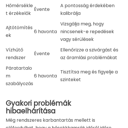
Hőmérsékle
A pontosság érdekében
Évente
t érzékelők
kalibrálja
Vizsgálja meg, hogy
Ajtótömítés
6 havonta
nincsenek-e repedések
ek
vagy sérülések
Vízhűtő
Ellenőrizze a szivárgást és
Évente
rendszer
az áramlási problémákat
Páratartalo
Tisztítsa meg és figyelje a
m
6 havonta
szinteket
szabályozás
Gyakori problémák
hibaelhárítása
Még rendszeres karbantartás mellett is
előfordulhat, hogy a hősokkkamrák időről időre