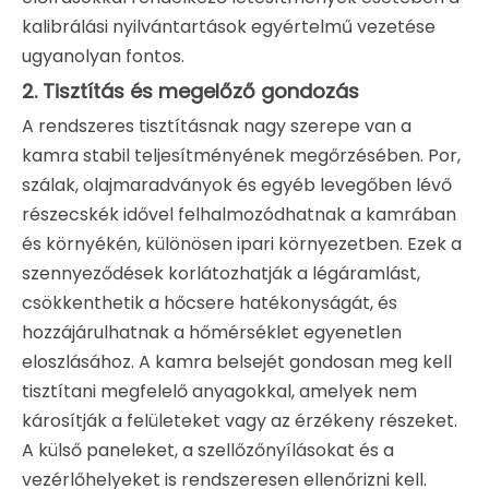
kalibrálási nyilvántartások egyértelmű vezetése
ugyanolyan fontos.
2. Tisztítás és megelőző gondozás
A rendszeres tisztításnak nagy szerepe van a
kamra stabil teljesítményének megőrzésében. Por,
szálak, olajmaradványok és egyéb levegőben lévő
részecskék idővel felhalmozódhatnak a kamrában
és környékén, különösen ipari környezetben. Ezek a
szennyeződések korlátozhatják a légáramlást,
csökkenthetik a hőcsere hatékonyságát, és
hozzájárulhatnak a hőmérséklet egyenetlen
eloszlásához. A kamra belsejét gondosan meg kell
tisztítani megfelelő anyagokkal, amelyek nem
károsítják a felületeket vagy az érzékeny részeket.
A külső paneleket, a szellőzőnyílásokat és a
vezérlőhelyeket is rendszeresen ellenőrizni kell.