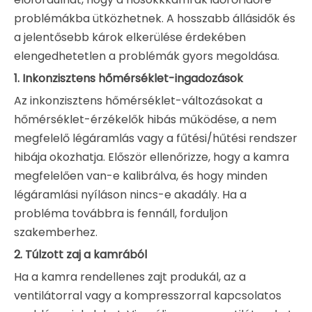
problémákba ütközhetnek. A hosszabb állásidők és
a jelentősebb károk elkerülése érdekében
elengedhetetlen a problémák gyors megoldása.
1.
Inkonzisztens hőmérséklet-ingadozások
Az inkonzisztens hőmérséklet-változásokat a
hőmérséklet-érzékelők hibás működése, a nem
megfelelő légáramlás vagy a fűtési/hűtési rendszer
hibája okozhatja. Először ellenőrizze, hogy a kamra
megfelelően van-e kalibrálva, és hogy minden
légáramlási nyíláson nincs-e akadály. Ha a
probléma továbbra is fennáll, forduljon
szakemberhez.
2.
Túlzott zaj a kamrából
Ha a kamra rendellenes zajt produkál, az a
ventilátorral vagy a kompresszorral kapcsolatos