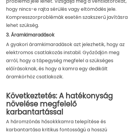
probléma jele lehet. Vizsgálja meg a ventilátorokat,
hogy nincs-e rajta sérülés vagy eltömődés jele.
Kompresszorproblémák esetén szakszerű javításra
lehet szükség.
3.
Áramkimaradások
A gyakori áramkimaradások azt jelezhetik, hogy az
elektromos csatlakozás instabil. Győződjön meg
arról, hogy a tápegység megfelel a szükséges
előírásoknak, és hogy a kamra egy dedikált
áramkörhöz csatlakozik.
Következtetés: A hatékonyság
növelése megfelelő
karbantartással
A háromzónás hősokkkamra telepítése és
karbantartása kritikus fontosságú a hosszú