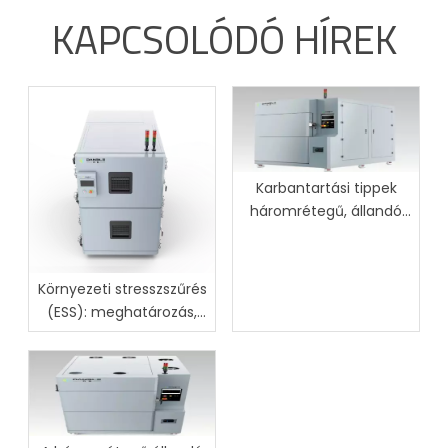
KAPCSOLÓDÓ HÍREK
Karbantartási tippek
háromrétegű, állandó
hőmérsékletű
páratartalmú kamrákhoz
Környezeti stresszszűrés
(ESS): meghatározás,
folyamat és ipari előnyök