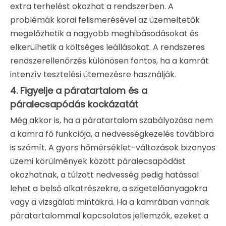
extra terhelést okozhat a rendszerben. A
problémák korai felismerésével az üzemeltetők
megelőzhetik a nagyobb meghibásodásokat és
elkerülhetik a költséges leállásokat. A rendszeres
rendszerellenőrzés különösen fontos, ha a kamrát
intenzív tesztelési ütemezésre használják.
4. Figyelje a páratartalom és a
páralecsapódás kockázatát
Még akkor is, ha a páratartalom szabályozása nem
a kamra fő funkciója, a nedvességkezelés továbbra
is számít. A gyors hőmérséklet-változások bizonyos
üzemi körülmények között páralecsapódást
okozhatnak, a túlzott nedvesség pedig hatással
lehet a belső alkatrészekre, a szigetelőanyagokra
vagy a vizsgálati mintákra. Ha a kamrában vannak
páratartalommal kapcsolatos jellemzők, ezeket a