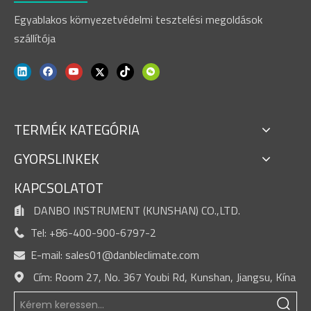
Egyablakos környezetvédelmi tesztelési megoldások
szállítója
TERMÉK KATEGÓRIA
GYORSLINKEK
KAPCSOLATOT
DANBO INSTRUMENT (KUNSHAN) CO.,LTD.

Tel: +86-400-900-6797-2

E-mail:
sales01@danbleclimate.com

Cím: Room 27, No. 367 Youbi Rd, Kunshan, Jiangsu, Kína
