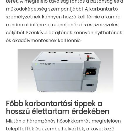
teret. A megfelelő távolság fontos a biztonság és a
működőképesség szempontjából. A karbantartó
személyzetnek könnyen hozzá kell férnie a kamra
minden oldalához a rutinellenőrzés és szervizelés
céljából. Ezenkívül az ajtónak könnyen nyithatónak
és akadálymentesnek kell lennie.
Főbb karbantartási tippek a
hosszú élettartam érdekében
Miután a háromzónás hősokkkamrát megfelelően
telepítették és üzembe helyezték, a következő