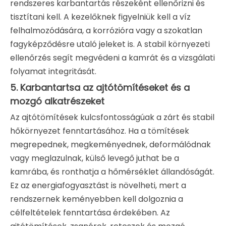
rendszeres karbantartás részeként ellenőrizni és
tisztítani kell. A kezelőknek figyelniük kell a víz
felhalmozódására, a korrózióra vagy a szokatlan
fagyképződésre utaló jeleket is. A stabil környezeti
ellenőrzés segít megvédeni a kamrát és a vizsgálati
folyamat integritását.
5. Karbantartsa az ajtótömítéseket és a
mozgó alkatrészeket
Az ajtótömítések kulcsfontosságúak a zárt és stabil
hőkörnyezet fenntartásához. Ha a tömítések
megrepednek, megkeményednek, deformálódnak
vagy meglazulnak, külső levegő juthat be a
kamrába, és ronthatja a hőmérséklet állandóságát.
Ez az energiafogyasztást is növelheti, mert a
rendszernek keményebben kell dolgoznia a
célfeltételek fenntartása érdekében. Az