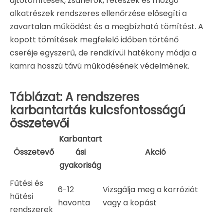
ajtótömítések, zsanérok, reteszek és mozgó
alkatrészek rendszeres ellenőrzése elősegíti a
zavartalan működést és a megbízható tömítést. A
kopott tömítések megfelelő időben történő
cseréje egyszerű, de rendkívül hatékony módja a
kamra hosszú távú működésének védelmének.
Táblázat: A rendszeres
karbantartás kulcsfontosságú
összetevői
Karbantart
Összetevő
ási
Akció
gyakoriság
Fűtési és
6-12
Vizsgálja meg a korróziót
hűtési
havonta
vagy a kopást
rendszerek