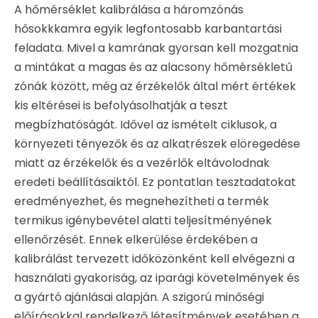
A hőmérséklet kalibrálása a háromzónás
hősokkkamra egyik legfontosabb karbantartási
feladata. Mivel a kamrának gyorsan kell mozgatnia
a mintákat a magas és az alacsony hőmérsékletű
zónák között, még az érzékelők által mért értékek
kis eltérései is befolyásolhatják a teszt
megbízhatóságát. Idővel az ismételt ciklusok, a
környezeti tényezők és az alkatrészek elöregedése
miatt az érzékelők és a vezérlők eltávolodnak
eredeti beállításaiktól. Ez pontatlan tesztadatokat
eredményezhet, és megnehezítheti a termék
termikus igénybevétel alatti teljesítményének
ellenőrzését. Ennek elkerülése érdekében a
kalibrálást tervezett időközönként kell elvégezni a
használati gyakoriság, az iparági követelmények és
a gyártó ajánlásai alapján. A szigorú minőségi
előírásokkal rendelkező létesítmények esetében a