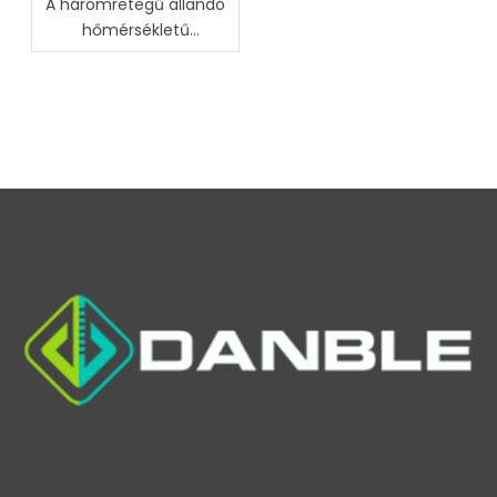
A háromrétegű állandó
hőmérsékletű
páratartalom
tesztkamrák főbb
jellemzői