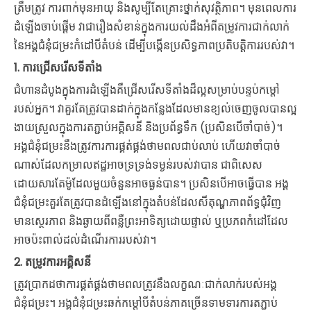
ត្រឹមត្រូវ ការពាក់មុនអាយុ និងសូម្បីតែគ្រោះថ្នាក់សុវត្ថិភាព។ មុនពេលការ
ដំឡើងចាប់ផ្តើម វាជារឿងសំខាន់ក្នុងការយល់ដឹងអំពីតម្រូវការជាក់លាក់
នៃអង្គជំនុំជម្រះកំដៅបីតំបន់ ដើម្បីបង្កើនប្រសិទ្ធភាពប្រតិបត្តិការរបស់វា។
1.
ការជ្រើសរើសទីតាំង
ជំហានដំបូងក្នុងការដំឡើងគឺជ្រើសរើសទីតាំងដ៏ល្អសម្រាប់បន្ទប់កម្ដៅ
របស់អ្នក។ វាគួរតែត្រូវបានដាក់ក្នុងកន្លែងដែលមានខ្យល់ចេញចូលបានល្អ
ងាយស្រួលក្នុងការតភ្ជាប់អគ្គិសនី និងប្រព័ន្ធទឹក (ប្រសិនបើចាំបាច់)។
អង្គជំនុំជម្រះនឹងត្រូវការការផ្គត់ផ្គង់ថាមពលជាប់លាប់ ហើយវាចាំបាច់
ណាស់ដែលកម្រាលឥដ្ឋអាចទ្រទ្រង់ទម្ងន់របស់វាបាន ជាពិសេស
ដោយសារតែម៉ូដែលមួយចំនួនអាចធ្ងន់បាន។ ប្រសិនបើអាចធ្វើបាន អង្គ
ជំនុំជម្រះគួរតែត្រូវបានដំឡើងនៅក្នុងតំបន់ដែលសីតុណ្ហភាពព័ទ្ធជុំវិញ
មានស្ថេរភាព និងឆ្ងាយពីពន្លឺព្រះអាទិត្យដោយផ្ទាល់ ឬប្រភពកំដៅដែល
អាចប៉ះពាល់ដល់ដំណើរការរបស់វា។
2.
តម្រូវការអគ្គិសនី
ត្រូវប្រាកដថាការផ្គត់ផ្គង់ថាមពលត្រូវនឹងលក្ខណៈជាក់លាក់របស់អង្គ
ជំនុំជម្រះ។ អង្គជំនុំជម្រះឆក់កម្ដៅបីតំបន់ភាគច្រើនទាមទារការតភ្ជាប់