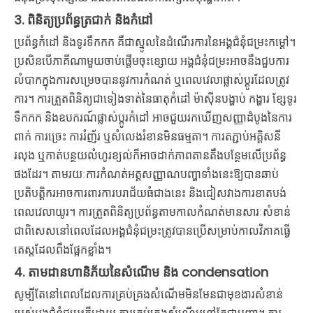
3. ពិនិត្យប្រព័ន្ធត្រជាក់ និងកំដៅ
ប្រព័ន្ធកំដៅ និងទូរទឹកកក គឺជាស្នូលនៃដំណើរការនៃអង្គជំនុំជម្រះកម្ដៅ។
ប្រសិនបើភាគីណាមួយចាប់ផ្តើមចុះខ្សោយ អង្គជំនុំជម្រះអាចនឹងជួបការ
លំបាកក្នុងការសម្រេចបាននូវការកំណត់ ឬពេលវេលាផ្លាស់ប្តូរដែលត្រូវ
ការ។ ការត្រួតពិនិត្យជាទៀងទាត់នៃធាតុកំដៅ ម៉ាស៊ីនបង្ហាប់ កង្ហារ ខ្សែទូរ
ទឹកកក និងឧបករណ៍ផ្លាស់ប្តូរកំដៅ អាចជួយរកឃើញសញ្ញាដំបូងនៃការ
ពាក់ ការច្រេះ ការរំញ័រ ឬសំលេងរំខានមិនធម្មតា។ ការតភ្ជាប់អគ្គិសនី
រលុង ឬកាត់បន្ថយលំហូរខ្យល់ក៏អាចដាក់ភាពតានតឹងបន្ថែមលើប្រព័ន្ធ
ផងដែរ។ តាមរយៈការកំណត់អត្តសញ្ញាណបញ្ហាទាំងនេះឱ្យបានឆាប់
ប្រតិបត្តិករអាចការពារការបរាជ័យធំជាងនេះ និងជៀសវាងការខាតបង់
ពេលវេលាយូរ។ ការត្រួតពិនិត្យប្រព័ន្ធតាមកាលកំណត់មានសារៈសំខាន់
ជាពិសេសនៅពេលដែលអង្គជំនុំជម្រះត្រូវបានប្រើសម្រាប់កាលវិភាគធ្វើ
តេស្តដែលពឹងផ្អែកខ្លាំង។
4. តាមដានហានិភ័យនៃសំណើម និង condensation
សូម្បីតែនៅពេលដែលការគ្រប់គ្រងសំណើមមិនមែនជាមុខងារសំខាន់