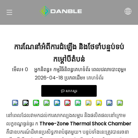
ការណែនាំអំពីការដំឡើង និងថែទាំបន្ទប់ទប់
កម្ដៅបីតំបន់
មើល៖
0
អ្នកនិពន្ធ៖ កម្មវិធីនិពន្ធគេហទំព័រ ពេលវេលាបោះពុម្ព៖
2026-04-18 ប្រភពដើម៖
គេហទំព័រ
សាកសួរ
នៅពេលដែលវាមកដល់ការសាកល្បងសម្ភារ និងផលិតផលនៅក្រោម
លក្ខខណ្ឌធ្ងន់ធ្ងរ ក
Three-Zone Thermal Shock Chamber
គឺជាឧបករណ៍ដ៏មានប្រសិទ្ធភាពបំផុតមួយ។ បន្ទប់ទាំងនេះត្រូវបានរចនា