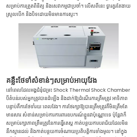
សម្រាប់ការត្រួតពិនិត្យ និងសេវាកម្មជាប្រចាំ។ លើសពីនេះ ទ្វារគួរតែងាយ
ស្រួលបើក និងបិទដោយមិនមានការស្ទះ។
គន្លឹះថែទាំសំខាន់ៗសម្រាប់អាយុវែង
នៅពេលដែលអង្គជំនុំជម្រះ Shock Thermal Shock Chamber
បីតំបន់របស់អ្នកត្រូវបានដំឡើង និងដាក់ឱ្យដំណើរការត្រឹមត្រូវ អាទិភាព
បន្ទាប់គឺការថែទាំរយៈពេលវែង។ ការថែរក្សាឱ្យបានត្រឹមត្រូវគឺមិនត្រឹមតែ
មានសារៈសំខាន់សម្រាប់ការការពារឧបករណ៍ខ្លួនវាប៉ុណ្ណោះទេ ប៉ុន្តែវាក៏
សម្រាប់រក្សាភាពត្រឹមត្រូវនៃការធ្វើតេស្ត កាត់បន្ថយការបរាជ័យដែលមិន
នឹកស្មានដល់ និងកាត់បន្ថយការចំណាយប្រតិបត្តិការទាំងមូល។ នៅក្នុង