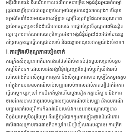
មន្ទីរពិសោធន៍ និងបរិយាកាសផលិតកម្មជាច្រើន អង្គជំនុំជម្រះឆក់កម្ដៅ
ត្រូវបានប្រើប្រាស់ជាបន្តបន្ទាប់សម្រាប់តម្រូវការវដ្តសាកល្បង។ បើគ្មាន
ទម្រង់ថែទាំដែលមានរចនាសម្ព័ន្ធទេ សូម្បីតែប្រព័ន្ធដែលមានគុណភាព
ខ្ពស់អាចជួបប្រទះនឹងដំណើរការរសាត់ ការផ្លាស់ប្តូរសីតុណ្ហភាពមិនស្ថិត
ស្ថេរ ឬការពាក់សមាសធាតុមិនគ្រប់ខែ។ អង្គជំនុំជម្រះដែលថែទាំបានល្អ
គាំទ្រលក្ខខណ្ឌធ្វើតេស្តជាប់លាប់ និងពន្យារអាយុសេវាកម្មយ៉ាងសំខាន់។
1. ការក្រិតសីតុណ្ហភាពទៀងទាត់
ការក្រិតសីតុណ្ហភាពគឺជាការងារថែទាំដ៏សំខាន់បំផុតមួយសម្រាប់បន្ទប់
កម្តៅបីតំបន់។ ដោយសារតែអង្គជំនុំជម្រះត្រូវតែផ្លាស់ប្តូរគំរូយ៉ាងឆាប់
រហ័សរវាងតំបន់សីតុណ្ហភាពខ្ពស់ និងសីតុណ្ហភាពទាប សូម្បីតែគម្លាតតូច
នៅក្នុងការអានឧបករណ៍ចាប់សញ្ញាអាចប៉ះពាល់ដល់ភាពជឿជាក់នៃការ
ធ្វើតេស្ត។ យូរៗទៅ ការជិះកង់ម្តងហើយម្តងទៀត កត្តាបរិស្ថាន និងភាព
ចាស់នៃសមាសធាតុអាចបណ្តាលឱ្យឧបករណ៍ចាប់សញ្ញា និងឧបករណ៍
បញ្ជារសាត់ចេញពីការកំណត់ដើមរបស់វា។ នេះអាចបណ្តាលឱ្យមាន
ទិន្នន័យតេស្តមិនត្រឹមត្រូវ និងធ្វើឱ្យពិបាកក្នុងការផ្ទៀងផ្ទាត់ដំណើរការ
ផលិតផលក្រោមភាពតានតឹងកម្ដៅ។ ដើម្បីជៀសវាងបញ្ហានេះ ការក្រិត