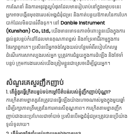
ការណែនាំ និងការអនុវត្តល្អបំផុតដែលមានរៀបរាប់នៅក្នុងអត្ថបទនេះ
អ្នកអាចបង្កើនមុខងាររបស់អង្គជំនុំជម្រះ និងកាត់បន្ថយឱកាសនៃការបែក
បាក់ដែលមិនបានរំពឹងទុក។ នៅ
Danble Instrument
(Kunshan) Co., Ltd.,
យើងមានមោទនភាពចំពោះខ្លួនយើងក្នុងការ
ផ្តល់នូវបន្ទប់កំដៅដែលមានគុណភាពខ្ពស់ និងគាំទ្រអាជីវកម្មក្នុងការ
ថែរក្សាពួកគេ។ ប្រសិនបើអ្នកចង់ស្វែងយល់បន្ថែមអំពីរបៀបកែលម្អ
ដំណើរការសាកល្បងរបស់អ្នក ឬត្រូវការជំនួយក្នុងការដំឡើង និងថែទាំ
បន្ទប់ ក្រុមការងាររបស់យើងត្រៀមខ្លួនជាស្រេចដើម្បីជួយអ្នក។
សំណួរគេសួរញឹកញាប់
1. តើ​ខ្ញុំ​គួរ​ធ្វើ​ក្រិត​បន្ទប់​ទប់​កម្ដៅ​បី​តំបន់​របស់​ខ្ញុំ​ញឹកញាប់​ប៉ុណ្ណា?
ការក្រិតតាមខ្នាតគួរតែត្រូវបានធ្វើឡើងយ៉ាងហោចណាស់ម្តងក្នុងមួយឆ្នាំ
ដើម្បីរក្សាភាពត្រឹមត្រូវនៃការអានសីតុណ្ហភាព។ ការក្រិតតាមខ្នាតញឹក
ញាប់ជាងនេះប្រហែលជាចាំបាច់ ប្រសិនបើអង្គជំនុំជម្រះត្រូវបានប្រើយ៉ាង
ទូលំទូលាយ។
2. តើខ្ញុំអាចថែទាំបន្ទប់ដោយខ្លួនឯងបានទេ?