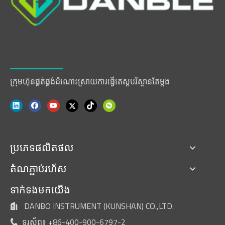
ក្រុមហ៊ុនផ្គត់ផ្គង់ដំណោះស្រាយការធ្វើតេស្តបរិស្ថានតែម្តង
ប្រភេទផលិតផល
តំណភ្ជាប់រហ័ស
ទាក់ទងមកយើង
DANBO INSTRUMENT (KUNSHAN) CO.,LTD.

ទូរស័ព្ទ៖ +86-400-900-6797-2
