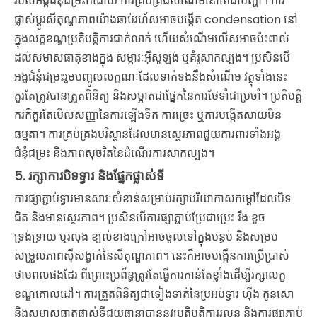
របស់អង្គជំនុំជម្រះក៏ដោយ ការគ្រប់គ្រងសំណើមនៅតែជាបញ្ហា។ ការ
ផ្លាស់ប្តូរសីតុណ្ហភាពយ៉ាងឆាប់រហ័សអាចបង្កើត condensation នៅ
ក្នុងលក្ខខណ្ឌប្រតិបត្តិការជាក់លាក់ ហើយសំណើមលើសអាចប៉ះពាល់
ដល់សមាសធាតុខាងក្នុង សម្ភារៈអ៊ីសូឡង់ ឬគំរូសាកល្បង។ ប្រសិនបើ
អង្គជំនុំជម្រះរួមបញ្ចូលលក្ខណៈដែលទាក់ទងនឹងសំណើម វត្ថុទាំងនេះ
គួរតែត្រូវបានត្រួតពិនិត្យ និងសម្អាតជាផ្នែកនៃការថែទាំជាប្រចាំ។ ប្រតិបត្តិ
ករក៏គួរតែមើលសញ្ញានៃការឡើងទឹក ការច្រេះ ឬការបង្កើតសាយមិន
ធម្មតា។ ការគ្រប់គ្រងបរិស្ថានដែលមានស្ថេរភាពជួយការពារទាំងអង្គ
ជំនុំជម្រះ និងភាពសុចរិតនៃដំណើរការសាកល្បង។
5. រក្សាការបិទទ្វារ និងផ្នែកផ្លាស់ទី
ការផ្សាភ្ជាប់ទ្វារមានសារៈសំខាន់សម្រាប់រក្សាបរិយាកាសកម្ដៅដែលបិទ
ជិត និងមានស្ថេរភាព។ ប្រសិនបើការផ្សាភ្ជាប់ប្រែជាប្រេះ រឹង ខូច
ទ្រង់ទ្រាយ ឬរលុង ខ្យល់ខាងក្រៅអាចចូលទៅក្នុងបន្ទប់ និងសម្រប
សម្រួលភាពស៊ីសង្វាក់នៃសីតុណ្ហភាព។ នេះក៏អាចបង្កើនការប្រើប្រាស់
ថាមពលផងដែរ ពីព្រោះប្រព័ន្ធត្រូវតែធ្វើការកាន់តែខ្លាំងដើម្បីរក្សាលក្ខ
ខណ្ឌគោលដៅ។ ការត្រួតពិនិត្យជាទៀងទាត់នៃប្រអប់ទ្វារ ហ៊ីង កូនសោ
និងសមាសធាតុផ្លាស់ទីជួយធានាបាននូវប្រតិបត្តិការរលូន និងការផ្សាភ្ជាប់