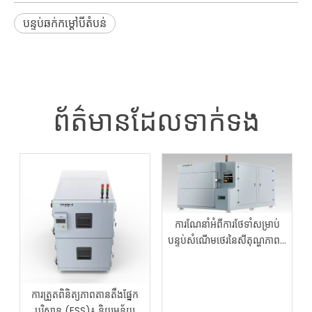
បន្ទប់ឆក់កម្ដៅបីតំបន់
ព័ត៌មានដែលទាក់ទង
ការណែនាំអំពីការថែទាំសម្រាប់
បន្ទប់សំណើមថេរនៃសីតុណ្ហភាពបី
ជាន់
ការត្រួតពិនិត្យភាពតានតឹងផ្នែក
បរិស្ថាន (ESS)៖ និយមន័យ