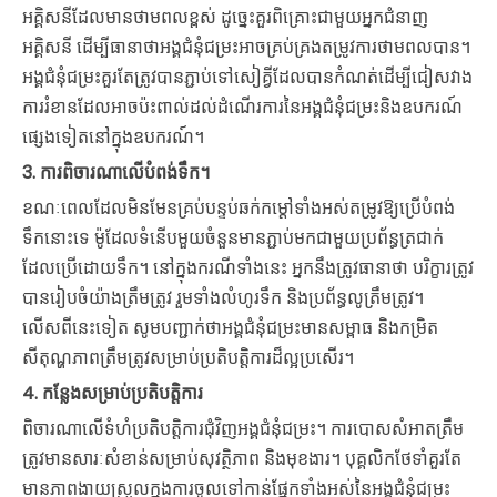
អគ្គិសនីដែលមានថាមពលខ្ពស់ ដូច្នេះគួរពិគ្រោះជាមួយអ្នកជំនាញ
អគ្គិសនី ដើម្បីធានាថាអង្គជំនុំជម្រះអាចគ្រប់គ្រងតម្រូវការថាមពលបាន។
អង្គជំនុំជម្រះគួរតែត្រូវបានភ្ជាប់ទៅសៀគ្វីដែលបានកំណត់ដើម្បីជៀសវាង
ការរំខានដែលអាចប៉ះពាល់ដល់ដំណើរការនៃអង្គជំនុំជម្រះនិងឧបករណ៍
ផ្សេងទៀតនៅក្នុងឧបករណ៍។
3.
ការពិចារណាលើបំពង់ទឹក។
ខណៈពេលដែលមិនមែនគ្រប់បន្ទប់ឆក់កម្ដៅទាំងអស់តម្រូវឱ្យប្រើបំពង់
ទឹកនោះទេ ម៉ូដែលទំនើបមួយចំនួនមានភ្ជាប់មកជាមួយប្រព័ន្ធត្រជាក់
ដែលប្រើដោយទឹក។ នៅក្នុងករណីទាំងនេះ អ្នកនឹងត្រូវធានាថា បរិក្ខារត្រូវ
បានរៀបចំយ៉ាងត្រឹមត្រូវ រួមទាំងលំហូរទឹក និងប្រព័ន្ធលូត្រឹមត្រូវ។
លើសពីនេះទៀត សូមបញ្ជាក់ថាអង្គជំនុំជម្រះមានសម្ពាធ និងកម្រិត
សីតុណ្ហភាពត្រឹមត្រូវសម្រាប់ប្រតិបត្តិការដ៏ល្អប្រសើរ។
4.
កន្លែងសម្រាប់ប្រតិបត្តិការ
ពិចារណាលើទំហំប្រតិបត្តិការជុំវិញអង្គជំនុំជម្រះ។ ការបោសសំអាតត្រឹម
ត្រូវមានសារៈសំខាន់សម្រាប់សុវត្ថិភាព និងមុខងារ។ បុគ្គលិកថែទាំគួរតែ
មានភាពងាយស្រួលក្នុងការចូលទៅកាន់ផ្នែកទាំងអស់នៃអង្គជំនុំជម្រះ