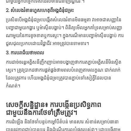
ជាមួយអ្នកបច្ចេកទេសដែលមានជំនាញវិជ្ជាជីវៈ។
2.
សំលេងរំខានហួសហេតុពីអង្គជំនុំជម្រះ
ប្រសិនបើអង្គជំនុំជម្រះបង្កើតសំលេងរំខានមិនធម្មតា វាអាចជាសញ្ញានៃ
បញ្ហាជាមួយកង្ហារ ឬម៉ាស៊ីនបង្ហាប់។ ពិនិត្យមើលអ្នកគាំទ្រសម្រាប់សញ្ញា
ណាមួយនៃការខូចខាតឬការស្ទះ។ ក្នុងករណីមានបញ្ហាម៉ាស៊ីនបង្ហាប់ ការ
ជួសជុលប្រកបដោយវិជ្ជាជីវៈអាចត្រូវបានទាមទារ។
3.
ការបរាជ័យថាមពល
ការដាច់ចរន្តអគ្គិសនីញឹកញាប់អាចបង្ហាញថាការតភ្ជាប់អគ្គិសនីមិនស្ថិត
ស្ថេរ។ ត្រូវប្រាកដថាការផ្គត់ផ្គង់ថាមពលបំពេញតាមលក្ខណៈជាក់លាក់
ដែលត្រូវការ ហើយអង្គជំនុំជម្រះត្រូវបានភ្ជាប់ទៅសៀគ្វីដែលបាន
កំណត់។
សេចក្តីសន្និដ្ឋាន៖ ការបង្កើនប្រសិទ្ធភាព
ជាមួយនឹងការថែទាំត្រឹមត្រូវ។
ការដំឡើង និងថែទាំបន្ទប់កម្តៅបីតំបន់ មានសារៈសំខាន់សម្រាប់ធានា
បាននូវភាពជាប់បានយូរ និងដំណើរការល្អបំផុតរបស់វា។ ដោយធ្វើតាម