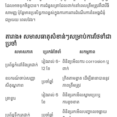
ដែលអាចទុកចិត្តបាន។ ការជំនួសត្រាដែលពាក់នៅពេលត្រឹមត្រូវគឺជាវិធី
សាមញ្ញ ប៉ុន្តែមានប្រសិទ្ធភាពខ្ពស់ក្នុងការការពារដំណើរការនៃអង្គជំនុំ
ជម្រះរយៈពេលវែង។
តារាង៖ សមាសធាតុសំខាន់ៗសម្រាប់ការថែទាំជា
ប្រចាំ
សមាសភាគ
ប្រេកង់ថែទាំ
សកម្មភាព
រៀងរាល់ 6-
ពិនិត្យមើលការ corrosion ឬ
ប្រព័ន្ធកំដៅនិងត្រជាក់
12 ខែ
ពាក់
ឧបករណ៍ចាប់សញ្ញា
ក្រិតតាមខ្នាត ដើម្បីធានាបាននូវ
ប្រចាំឆ្នាំ
សីតុណ្ហភាព
ភាពត្រឹមត្រូវ
រៀងរាល់ 6
ពិនិត្យរកមើលស្នាមប្រេះឬ
ត្រាទ្វារ
ខែ
ការខូចខាត
ពិនិត្យរកមើលបញ្ហាលេចធ្លាយ
ប្រព័ន្ធទឹកត្រជាក់
ប្រចាំឆ្នាំ