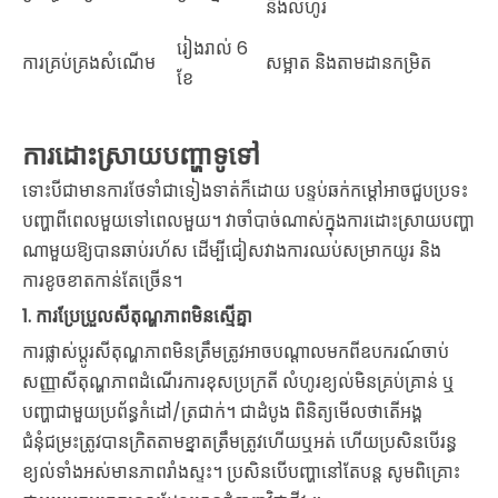
និងលំហូរ
រៀងរាល់ 6
ការគ្រប់គ្រងសំណើម
សម្អាត និងតាមដានកម្រិត
ខែ
ការដោះស្រាយបញ្ហាទូទៅ
ទោះបីជាមានការថែទាំជាទៀងទាត់ក៏ដោយ បន្ទប់ឆក់កម្ដៅអាចជួបប្រទះ
បញ្ហាពីពេលមួយទៅពេលមួយ។ វាចាំបាច់ណាស់ក្នុងការដោះស្រាយបញ្ហា
ណាមួយឱ្យបានឆាប់រហ័ស ដើម្បីជៀសវាងការឈប់សម្រាកយូរ និង
ការខូចខាតកាន់តែច្រើន។
1.
ការប្រែប្រួលសីតុណ្ហភាពមិនស្មើគ្នា
ការផ្លាស់ប្តូរសីតុណ្ហភាពមិនត្រឹមត្រូវអាចបណ្តាលមកពីឧបករណ៍ចាប់
សញ្ញាសីតុណ្ហភាពដំណើរការខុសប្រក្រតី លំហូរខ្យល់មិនគ្រប់គ្រាន់ ឬ
បញ្ហាជាមួយប្រព័ន្ធកំដៅ/ត្រជាក់។ ជាដំបូង ពិនិត្យមើលថាតើអង្គ
ជំនុំជម្រះត្រូវបានក្រិតតាមខ្នាតត្រឹមត្រូវហើយឬអត់ ហើយប្រសិនបើរន្ធ
ខ្យល់ទាំងអស់មានភាពរាំងស្ទះ។ ប្រសិនបើបញ្ហានៅតែបន្ត សូមពិគ្រោះ