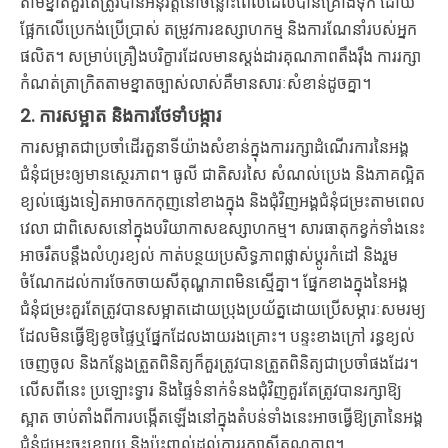
តាមខ្នាតគួរតែត្រូវបានអនុវត្តនៅចន្លោះពេលដែលបានគ្រោងទុក ដោយ
ផ្អែកលើប្រេកង់ប្រើប្រាស់ តម្រូវការឧស្សាហកម្ម និងការណែនាំរបស់អ្នក
ផលិត។ សម្រាប់គ្រឿងបរិក្ខារដែលមានស្តង់ដារគុណភាពតឹងរ៉ឹង ការរក្សា
កំណត់ត្រាក្រិតតាមខ្នាតច្បាស់លាស់គឺមានសារៈសំខាន់ដូចគ្នា។
2. ការសម្អាត និងការថែទាំបង្ការ
ការសម្អាតជាប្រចាំដើរតួនាទីយ៉ាងសំខាន់ក្នុងការរក្សាដំណើរការនៃអង្គ
ជំនុំជម្រះឲ្យមានស្ថេរភាព។ ធូលី ជាតិសរសៃ សំណល់ប្រេង និងភាគល្អិត
ខ្យល់ផ្សេងទៀតអាចកកកុញនៅខាងក្នុង និងជុំវិញអង្គជំនុំជម្រះតាមពេល
វេលា ជាពិសេសនៅក្នុងបរិយាកាសឧស្សាហកម្ម។ សារធាតុកខ្វក់ទាំងនេះ
អាចរឹតបន្តឹងលំហូរខ្យល់ កាត់បន្ថយប្រសិទ្ធភាពផ្លាស់ប្តូរកំដៅ និងរួម
ចំណែកដល់ការចែកចាយសីតុណ្ហភាពមិនស្មើគ្នា។ ផ្នែកខាងក្នុងនៃអង្គ
ជំនុំជម្រះគួរតែត្រូវបានសម្អាតដោយប្រុងប្រយ័ត្នដោយប្រើសម្ភារៈសមរម្យ
ដែលមិនធ្វើឱ្យខូចផ្ទៃឬផ្នែកដែលងាយរងគ្រោះ។ បន្ទះខាងក្រៅ រន្ធខ្យល់
ចេញចូល និងកន្លែងត្រួតពិនិត្យក៏គួរត្រូវបានត្រួតពិនិត្យជាប្រចាំផងដែរ។
លើសពីនេះ ប្រឡោះទ្វារ និងផ្ទៃទំនាក់ទំនងជុំវិញគួរតែត្រូវបានរក្សាឱ្យ
ស្អាត ចាប់តាំងពីការបង្កើតឡើងនៅក្នុងតំបន់ទាំងនេះអាចធ្វើឱ្យត្រានៃអង្គ
ជំនុំជម្រះចុះខ្សោយ និងប៉ះពាល់ដល់ការរក្សាសីតុណ្ហភាព។