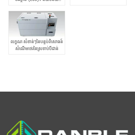
ដំណើរការ និងអត្ថប្រយោជន៍
ឧស្សាហកម្ម
លក្ខណៈសំខាន់ៗនៃបន្ទប់ពិសោធន៍
សំណើមថេរនៃស្រទាប់បីជាន់