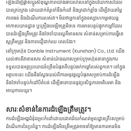
ឡើងដើម្បីផ្លាស់ប្តូរសីតុណ្ហភាពយ៉ាងឆាប់រហ័សនៅក្នុងបរិយាកាសដែល
បានគ្រប់គ្រង ដោយដាក់គំរូទៅនឹងកំដៅ និងត្រជាក់ខ្លាំង ដើម្បីវាយតម្លៃ
ភាពធន់ និងដំណើរការរបស់វា។ មិនថាអ្នកនៅក្នុងឧស្សាហកម្មរថយន្ត
អាកាសយានដ្ឋាន ឬគ្រឿងអេឡិចត្រូនិចទេ ការមានបន្ទប់ផ្ទុកកម្ដៅដែល
បានដំឡើងត្រឹមត្រូវ និងថែទាំបានល្អគឺមានសារៈសំខាន់សម្រាប់ការធ្វើតេ
ស្តត្រឹមត្រូវ និងភាពជឿជាក់រយៈពេលវែង។
នៅក្រុមហ៊ុន Danble Instrument (Kunshan) Co., Ltd. យើង
យល់ថាតើវាមានសារៈសំខាន់យ៉ាងណាសម្រាប់ក្រុមហ៊ុននានាក្នុងការ
ទទួលបានអត្ថប្រយោជន៍ច្រើនបំផុតពីបន្ទប់ឆក់កម្ដៅរបស់ពួកគេ។ នៅក្នុង
អត្ថបទនេះ យើងនឹងស្វែងយល់ពីការអនុវត្តល្អបំផុតសម្រាប់ការដំឡើង
និងថែទាំបន្ទប់កំដៅបីតំបន់ ដើម្បីធានាបាននូវប្រសិទ្ធភាពអតិបរមា និង
អាយុកាលយូរ។
សារៈសំខាន់នៃការដំឡើងត្រឹមត្រូវ។
ការដំឡើងអង្គជំនុំជម្រះកំដៅដោយជោគជ័យកំណត់មូលដ្ឋានគ្រឹះសម្រាប់
ដំណើរការនៃប្រព័ន្ធ។ ការដំឡើងមិនត្រឹមត្រូវអាចនាំឱ្យមានការអានមិន