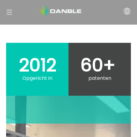
2012
60+
Opgericht in
patenten