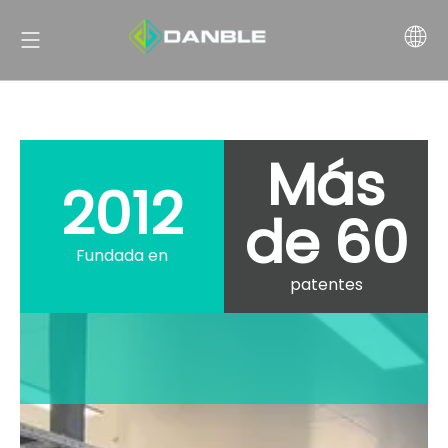
Más
2012
de 60
Fundada en
patentes