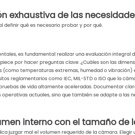
MARAS DE PRUEBA DE ARENA Y POLVO
ión exhaustiva de las necesidade
RNO INDUSTRIAL/ HORNO DE AIRE CALIENTE
 definir qué es necesario probar y por qué.
ROS PERSONALIZADOS
tales, es fundamental realizar una evaluación integral d
mpiece por hacer preguntas clave: ¿Cuáles son las dimen
s (como temperaturas extremas, humedad o vibración) en
uisitos reglamentarios como IEC, MIL-STD o ISO que la cá
n pruebas de vida altamente aceleradas. Documentar clar
perativas actuales, sino que también se adapte a las nec
olumen interno con el tamaño de 
lica juzgar mal el volumen requerido de la cámara. Ele