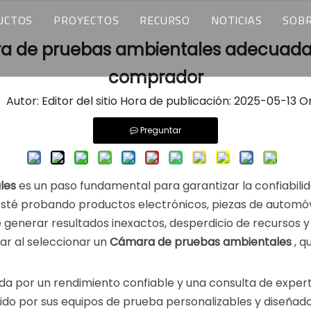
UCTOS
PROYECTOS
RECURSO
NOTICIAS
SOB
a de pruebas ambientales adecuada:
MARAS DE PRUEBAS DE TEMPERATURA Y HUMEDAD
SOLUCIONES PERSONALIZADAS
DESCARGAR
ÚLTIMAS NOTICI
Q
comprador
MARAS DE PRUEBAS DE DETECCIÓN DE ESTRÉS AMBIENTAL
APLICACIONES DE LA INDUSTRIA
Preguntas frecuentes
BLOGS
Q
IZACIÓN
utor: Editor del sitio Hora de publicación: 2025-05-13 O
MARAS DE CHOQUE TÉRMICO
IENTE
Preguntar
MARAS DE PRUEBA DE BATERÍAS
les
es un paso fundamental para garantizar la confiabili
MARAS DE PRUEBA DE ALTITUD
esté probando productos electrónicos, piezas de automóv
generar resultados inexactos, desperdicio de recursos y
MARAS VISITADAS
rar al seleccionar un
Cámara de pruebas ambientales
, q
MARAS DE PRUEBAS DE PLAYA PARA MOTORES
ada por un rendimiento confiable y una consulta de exp
MARAS DE PRUEBA DE PULVERIZACIÓN SALINA
ocido por sus equipos de prueba personalizables y diseñado