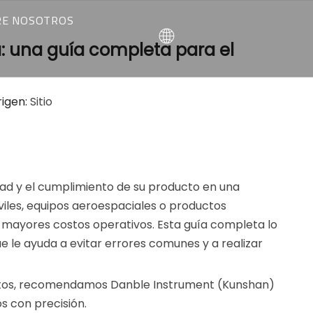
RE NOSOTROS
 una guía completa para el
AS
UIENES SOMOS
UE PODEMOS HACER
rigen:
Sitio
dad y el cumplimiento de su producto en una
iles, equipos aeroespaciales o productos
 mayores costos operativos. Esta guía completa lo
ue le ayuda a evitar errores comunes y a realizar
ertos, recomendamos Danble Instrument (Kunshan)
s con precisión.