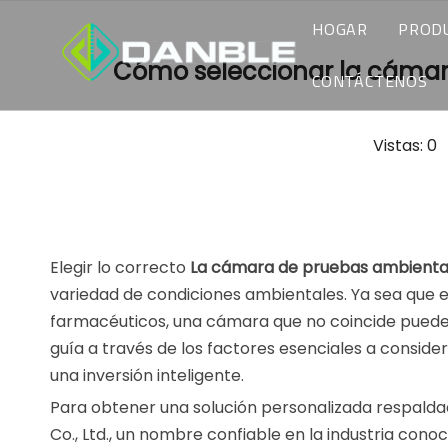
HOGAR
PROD
Cómo seleccionar la cámar
CÁ
CONTÁCTENOS
CÁ
SOLICITAR COT
Vistas:
0
A
CÁ
SERVICIO AL CL
CÁ
Elegir lo correcto
La cámara de pruebas ambienta
CÁ
variedad de condiciones ambientales. Ya sea que 
farmacéuticos, una cámara que no coincide puede 
CÁ
guía a través de los factores esenciales a conside
una inversión inteligente.
CA
Para obtener una solución personalizada respald
CÁ
Co., Ltd., un nombre confiable en la industria con