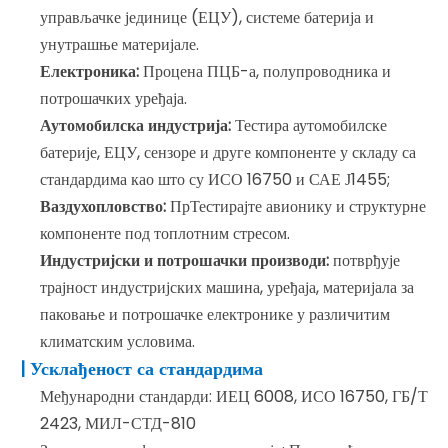
управљачке јединице (ЕЦУ), системе батерија и
унутрашње материјале.
Електроника:
Процена ПЦБ-а, полупроводника и
потрошачких уређаја.
Аутомобилска индустрија:
Тестира аутомобилске
батерије, ЕЦУ, сензоре и друге компоненте у складу са
стандардима као што су ИСО 16750 и САЕ Ј1455;
Ваздухопловство:
ПрТестирајте авионику и структурне
компоненте под топлотним стресом.
Индустријски и потрошачки производи:
потврђује
трајност индустријских машина, уређаја, материјала за
паковање и потрошачке електронике у различитим
климатским условима.
| Усклађеност са стандардима
Међународни стандарди: ИЕЦ 6008, ИСО 16750, ГБ/Т
2423, МИЛ-СТД-810