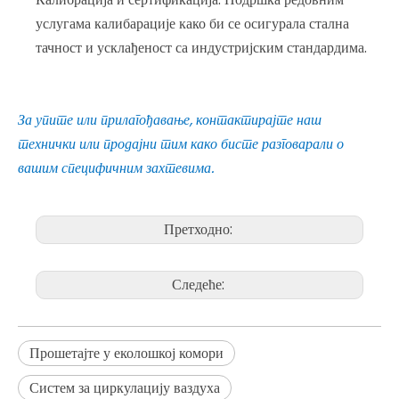
услугама калибарације како би се осигурала стална
тачност и усклађеност са индустријским стандардима.
За упите или прилагођавање, контактирајте наш
технички или продајни тим како бисте разговарали о
вашим специфичним захтевима.
Претходно:
Следеће:
Прошетајте у еколошкој комори
Систем за циркулацију ваздуха