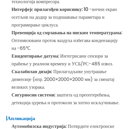
технологија компресора.
Интерфејс прилагођен кориснику: 10
-инчни екран
осетљив на додир за подешавање параметара и
програмирање циклуса.
Превенција од смрзавања на ниским температурама:
Оптимизовани проток ваздуха избегава кондензацију
на -65℃.
Евидентирање датума:
Интегрисани сензори за
праћење у реалном времену и УСБ/РС-485 извоз.
Скалабилан дизајн:
Прилагодљиве унутрашње
димензије (нпр. 2000×2000×2000 мм) за смештај
великих узорака.
Сигурносни системи:
заштита од преоптерећења,
детекција цурења и протоколи за хитно искључивање.
|Апликација
Аутомобилска индустрија:
Потврдите електронске