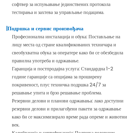
софтвер за испуњавање јединствених протокола
тестирања и захтева за управљање подацима.
|Подршка и сервис произвођача
Професионална инсталација и обука: Постављање на
лицу места од стране квалификованих техничара и
свеобухватна обука за оператере како би се обезбедила
правилна употреба и одржавање.
Гаранција и постпродајна услуга: Стандардна 1-2
године гаранције са опцијама за проширену
покривеност, плус техничка подршка 24/7 за
решавање упита и брзо решавање проблема.
Резервни делови и планови одржавања: лако доступни
резервни делови и прилагођени пакети за одржавање
како би се максимизирало време рада опреме и животни
век.
Калибрација и сертификација: Подршка редовним