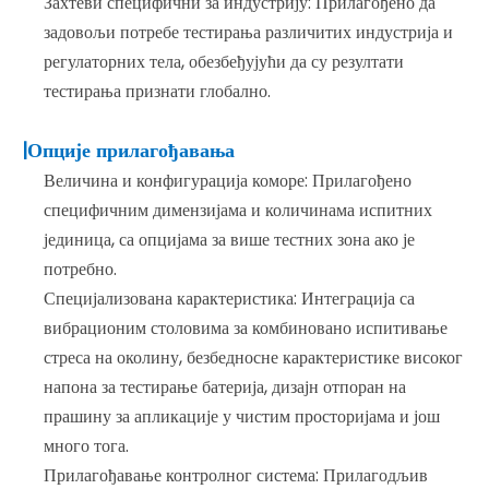
Захтеви специфични за индустрију: Прилагођено да
задовољи потребе тестирања различитих индустрија и
регулаторних тела, обезбеђујући да су резултати
тестирања признати глобално.
|Опције прилагођавања
Величина и конфигурација коморе: Прилагођено
специфичним димензијама и количинама испитних
јединица, са опцијама за више тестних зона ако је
потребно.
Специјализована карактеристика: Интеграција са
вибрационим столовима за комбиновано испитивање
стреса на околину, безбедносне карактеристике високог
напона за тестирање батерија, дизајн отпоран на
прашину за апликације у чистим просторијама и још
много тога.
Прилагођавање контролног система: Прилагодљив