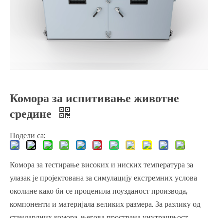
Комора за испитивање животне
средине
Подели са:
​Комора за тестирање високих и ниских температура за
улазак је пројектована за симулацију екстремних услова
околине како би се проценила поузданост производа,
компоненти и материјала великих размера. За разлику од
стандардних комора, његова пространа унутрашњост