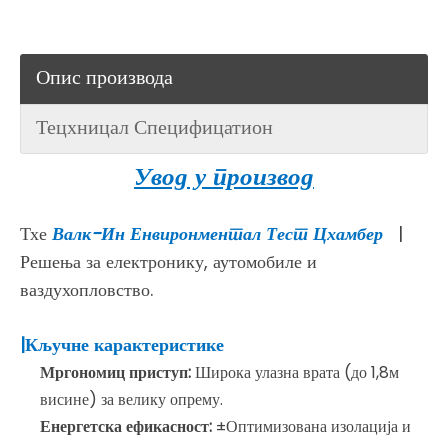
Опис производа
Тецхницал Специфицатион
Увод у производ
Тхе
Валк-Ин Енвиронментал Тест Цхамбер
|
Решења за електронику, аутомобиле и
ваздухопловство.
|Кључне карактеристике
Мргономиц приступ:
Широка улазна врата (до 1,8м
висине) за велику опрему.
Енергетска ефикасност:
±Оптимизована изолација и