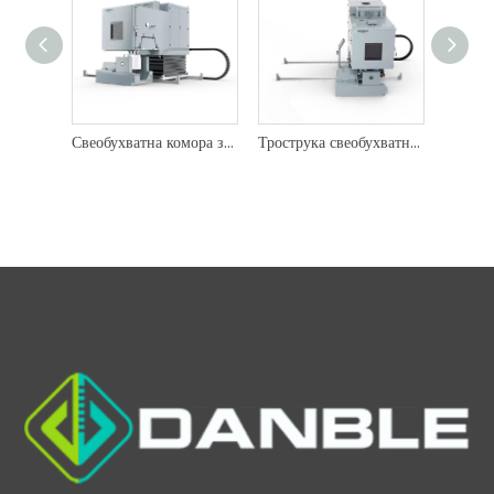
Свеобухватна комора за испитивање (комбинована комора за тестирање - температура - влажност - вибрације)
Трострука свеобухватна тестна комора