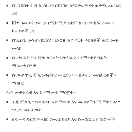
የኢንደስትሪ ንክኪ ስክሪን በይነገጽ ከሚታወቅ የተጠቃሚ አሠራር
ጋር
10+ ዓመታት የውሂብ ማከማቻ አቅም ከተስተካከሉ የናሙና
ክፍተቶች ጋር
የዩኤስቢ ውሂብ በCSV፣ Excel እና PDF ቅርፀቶች ወደ ውጭ
መላክ
የኤተርኔት ግንኙነት ለርቀት ክትትል እና የማንቂያ ግፊት
ማሳወቂያዎች
የአውቶሞቲቭ ኢንዱስትሪ መረጃን የመከታተያ መስፈርቶችን
ማክበር
4.4 መዋቅራዊ እና አቀማመጥ ማበጀት።
ብጁ ምልከታ የመስኮት አቀማመጥ እና መጠኖች በሚሞቅ የፀረ-
ጭጋግ መስታወት
ለናሙና ድርጅት ብጁ የመደርደሪያ እና የመደርደሪያ ስርዓቶች