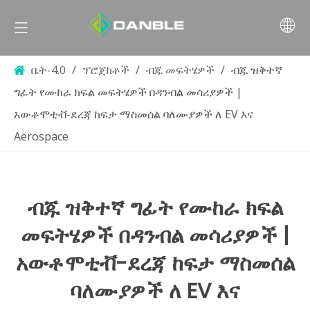
ቤት-4.0
/
ፕሮጀክቶች
/
ብጁ መፍትሄዎች
/
ብጁ ዝቅተኛ
ግፊት የሙከራ ክፍል መፍትሄዎች በዳንብል መሳሪያዎች |
አውቶሞቲቭ-ደረጃ ከፍታ ማስመሰል ባለሙያዎች ለ EV እና
Aerospace
ብጁ ዝቅተኛ ግፊት የሙከራ ክፍል
መፍትሄዎች በዳንብል መሳሪያዎች |
አውቶሞቲቭ-ደረጃ ከፍታ ማስመሰል
ባለሙያዎች ለ EV እና