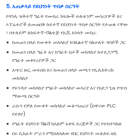
5. አጠቃላይ የደህንነት ጥበቃ ስርዓት
የዳንሌ ዝቅተኛ ግፊት የሙከራ ክፍሎች ሁለቱንም መሳሪያዎች እና
ኦፕሬተሮች ለመጠበቅ ከፍተኛ የደህንነት ጥበቃ ስርዓት የታጠቁ ናቸው
፣ በተለይም ለከፍተኛ-ቮልቴጅ የኢቪ አካላት ሙከራ
ከመጠን በላይ የሙቀት መከላከያ ከገለልተኛ ባለሁለት ዳሳሾች ጋር
ከመጠን በላይ ግፊት እና ከግፊት በታች መከላከያ ከተደጋጋሚ
የግፊት መቀየሪያዎች ጋር
አጭር ዙር, መፍሰስ እና ከመጠን በላይ መጫን የኤሌክትሪክ
መከላከያ
የፍንዳታ መከላከያ የግፊት መከላከያ መሳሪያ እና የአደጋ ጊዜ የጭስ
ማውጫ ስርዓት
ራሱን የቻለ የሙቀት መከላከያ መቆጣጠሪያ (ከዋናው PLC
የተለየ)
የግፊት ደህንነት ቫልቭ ከአለም አቀፍ ደረጃዎች ጋር የተስተካከለ
በሩ ሲከፈት ሥራን የሚከለክለው የበር ደህንነት መቆለፍ ዘዴ