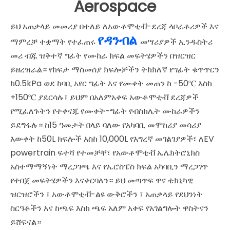
Aerospace
ይህ አጠቃላይ መመሪያ በተለይ ለአውቶሞቲቭ-ደረጃ ላቦራቶሪዎች እና
የዳንብል
ማምረቻ ተቋማት የተፈጠሩ
መሣሪያዎች ኢንዱስትሪ
መሪ ብጁ ዝቅተኛ ግፊት የሙከራ ክፍል መፍትሄዎችን በዝርዝር
ይዘረዝራል። የከፍታ ማስመሰያ ክፍሎቻችን ትክክለኛ የግፊት ቁጥጥርን
ከ0.5kPa ወደ ከባቢ አየር ግፊት እና የሙቀት መጠን ከ -50℃ እስከ
+150℃ ያደርሳሉ፣ ይህም በአለምአቀፍ አውቶሞቲቭ ደረጃዎች
የሚፈለጉትን የተቀናጁ የሙቀት-ግፊት የብስክሌት ሙከራዎችን
ይደግፋሉ። ከ15 ዓመታት በላይ ባለው የአካባቢ መሞከሪያ መሳሪያ
እውቀት ከ50L ክፍሎች እስከ 10,000L የእግረኛ መገልገያዎች፣ ለEV
powertrain ፍተሻ የተመቻቸ፣ የአውቶሞቲቭ ኤሌክትሮኒክስ
አስተማማኝነት ማረጋገጫ እና የኤሮስፔስ ክፍል አካባቢን ማረጋገጥ
የተበጀ መፍትሄዎችን እናቀርባለን። ይህ መጣጥፍ ዋና ቴክኒካዊ
ዝርዝሮችን ፣ አውቶሞቲቭ-ልዩ ውቅሮችን ፣ አጠቃላይ የደህንነት
ስርዓቶችን እና ከጫፍ እስከ ጫፍ አለም አቀፍ የአገልግሎት ዋስትናን
ይሸፍናል።