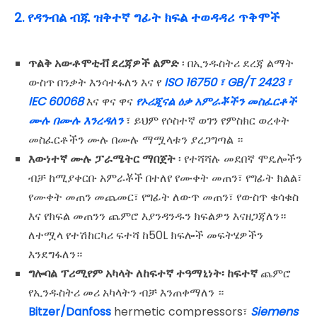
2. የዳንብል ብጁ ዝቅተኛ ግፊት ክፍል ተወዳዳሪ ጥቅሞች
ጥልቅ አውቶሞቲቭ ደረጃዎች ልምድ
፡ በኢንዱስትሪ ደረጃ ልማት
ውስጥ በንቃት እንሳተፋለን እና የ
ISO 16750 ፣ GB/T 2423 ፣
IEC 60068
እና ዋና ዋና
የኦሪጂናል ዕቃ አምራቾችን መስፈርቶች
ሙሉ በሙሉ እንረዳለን
፣ ይህም የሶስተኛ ወገን የምስክር ወረቀት
መስፈርቶችን ሙሉ በሙሉ ማሟላቱን ያረጋግጣል ።
እውነተኛ ሙሉ ፓራሜትር ማበጀት
፡ የተሻሻሉ መደበኛ ሞዴሎችን
ብቻ ከሚያቀርቡ አምራቾች በተለየ የሙቀት መጠን፣ የግፊት ክልል፣
የሙቀት መጠን መጨመር፣ የግፊት ለውጥ መጠን፣ የውስጥ ቁሳቁስ
እና የክፍል መጠንን ጨምሮ እያንዳንዱን ክፍልዎን እናዘጋጃለን።
ለተሟላ የተሽከርካሪ ፍተሻ ከ50L ክፍሎች መፍትሄዎችን
እንደግፋለን።
ግሎባል ፕሪሚየም አካላት ለከፍተኛ ተዓማኒነት፡ ከፍተኛ
ጨምሮ
የኢንዱስትሪ መሪ አካላትን ብቻ እንጠቀማለን ።
Bitzer/Danfoss
hermetic compressors፣
Siemens