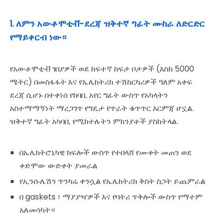
1. ለምን አውቶሞቲቭ-ደረጃ ዝቅተኛ ግፊት ሙከራ ለድርድር
የማይቀርብ ነው።
የአውቶሞቲቭ ገበያዎች ወደ ከፍተኛ ከፍታ ቦታዎች (እስከ 5000
ሜትር) በመስፋፋት እና የኤሌክትሪክ ተሽከርካሪዎች ዓለም አቀፍ
ደረጃ ሲሆኑ በተቀነሰ የከባቢ አየር ግፊት ውስጥ የአካላትን
አስተማማኝነት ማረጋገጥ የግዴታ የጥራት ቁጥጥር እርምጃ ሆኗል.
ዝቅተኛ ግፊት አካባቢ የሚከተሉትን ምክንያቶች ያስከትላል.
በኤሌክትሮኒካዊ ክፍሎች ውስጥ የተበላሸ የሙቀት መጠን ወደ
ቀድሞው ውድቀት ያመራል
የኢንሱሌሽን ጥንካሬ ቀንሷል የኤሌክትሪክ ቅስት ስጋት ይጨምራል
በ gaskets ፣ ማያያዣዎች እና የባትሪ ጥቅሎች ውስጥ የማተም
አለመሳካት።