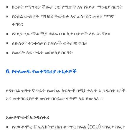
ከርቀት የማንቂያ ችሎታ ጋር የሚሰማ እና የእይታ ማንቂያ ስርዓት
የኃይል ውድቀት ማህደረ ትውስታ እና ራስ-ሰር መልሶ ማግኛ
ተግባር
የአደጋ ጊዜ ማቆሚያ ቁልፍ በበርካታ ቦታዎች ላይ ይገኛል።
ለሁሉም ተንቀሳቃሽ ክፍሎች ወቅታዊ ጥበቃ
የመሬት ላይ ጥፋት መከላከያ ስርዓት
6. የተለመዱ የመተግበሪያ ሁኔታዎች
የዳንብል ዝቅተኛ ግፊት የሙከራ ክፍሎች በሚከተሉት ኢንዱስትሪዎች
እና መተግበሪያዎች ውስጥ በሰፊው ጥቅም ላይ ይውላሉ።
አውቶሞቲቭ ኢንዱስትሪ
የአውቶሞቲቭ ኤሌክትሮኒክስ ቁጥጥር ክፍል (ECU) የከፍታ ከፍታ