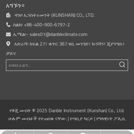
አግኙን።
ዳንቦ ኢንስትሩመንት (KUNSHAN) CO., LTD.

ስልክ፡ +86-400-900-6797-2

ኢሜል፡-
sales01@danbleclimate.com

አድራሻ፡ ክፍል 27፣ ቁጥር 367 ዩቢ መንገድ፣ ኩንሻን፣ ጂያንግሱ፣

ቻይና
የቅጂ መብት © 2025 Danble Instrument (Kunshan) Co., Ltd.
ሁሉም መብቶች የተጠበቁ ናቸው. |
የጣቢያ ካርታ
|
የግላዊነት ፖሊሲ