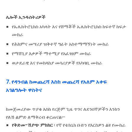
ሌሎች ኢንዱስትሪዎች
የኤሌክትሮኒክስ አካላት እና የሸማቾች ኤሌክትሮኒክስ ከፍተኛ ከፍታ
ሙከራ
የሕክምና መሣሪያ ዝቅተኛ ግፊት አስተማማኝነት ሙከራ
የማሸጊያ እቃዎች ማተሚያ የአፈፃፀም ሙከራ
ወታደራዊ እና የመከላከያ መሳሪያዎች የአካባቢ ሙከራ
7. የዳንብል ከመጨረሻ እስከ መጨረሻ የአለም አቀፍ
አገልግሎት ዋስትና
ከመጀመሪያው ጥያቄ እስከ የረጅም ጊዜ ጥገና ለደንበኞቻችን እንከን
የለሽ ልምድ ለማቅረብ ቆርጠናል፡-
የቅድመ-ሽያጭ ምክክር
፡ የኛ የቴክኒክ ቡድን የእርስዎን ልዩ የሙከራ