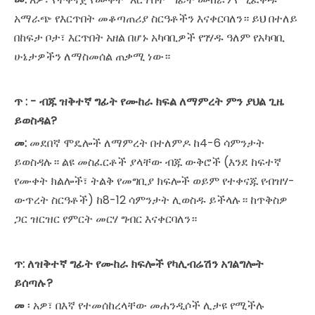
አማራጭ የእርጥበት መቆጣጠሪያ ስርዓቶችን እናቀርባለን። ይህ በተለይ
በከፍታ ቦታ፣ እርጥበት አዘል በሆኑ አካባቢዎች የገሃዱ ዓለም የአካባቢ
ሁኔታዎችን ለማስመሰል ጠቃሚ ነው።
ጥ
: - ብጁ ዝቅተኛ ግፊት የሙከራ ክፍል ለማምረት ምን ያህል ጊዜ
ይወስዳል?
መ:
መደበኛ ሞዴሎች ለማምረት በተለምዶ ከ4-6 ሳምንታት
ይወስዳሉ። ልዩ መስፈርቶች ያላቸው ብጁ ውቅሮች (እንደ ከፍተኛ
የሙቀት ክልሎች፣ ትልቅ የመግቢያ ክፍሎች ወይም የተቀናጁ የብዝሃ-
ውጥረት ስርዓቶች) ከ8-12 ሳምንታት ሊወስዱ ይችላሉ። ከጥቅስዎ
ጋር ዝርዝር የምርት መርሃ ግብር እናቀርባለን።
ጥ:
ለዝቅተኛ ግፊት የሙከራ ክፍሎች የካሊብሬሽን አገልግሎት
ይሰጣሉ?
መ
፡ አዎ፣ በእኛ የተመሰከረላቸው መሐንዲሶች ሊታዩ የሚችሉ