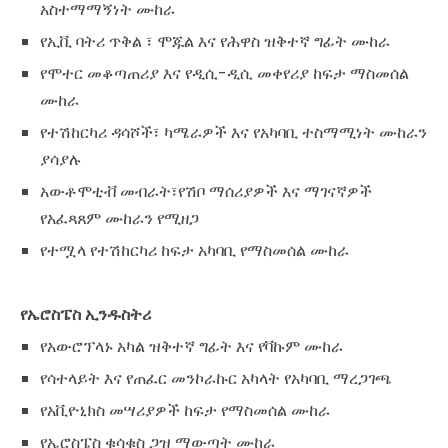
አስተማማኝነት ሙከራ
የኢቪ ባትሪ ጥቅል ፣ ሞጁል እና የሕዋስ ዝቅተኛ ግፊት ሙከራ
የሞተር መቆጣጠሪያ እና የዲሲ-ዲሲ መቀየሪያ ከፍታ ማስመሰል
ሙከራ
የተሽከርካሪ ዳሳሾች፣ ካሜራዎች እና የአካባቢ ተስማሚነት ሙከራን
ያሳያሉ
አውቶሞቲቭ መብራት፣የሽቦ ማሰሪያዎች እና ማገናኛዎች
የአፈጻጸም ሙከራን የሚዘጋ
የተሟላ የተሽከርካሪ ከፍታ አካባቢ የማስመሰል ሙከራ
የኤሮስፔስ ኢንዱስትሪ
የአውሮፕላኑ አካል ዝቅተኛ ግፊት እና የቫኩም ሙከራ
የሳተላይት እና የጠፈር መንኮራኩር አካላት የአካባቢ ማረጋገጫ
የአቪዮኒክስ መሣሪያዎች ከፍታ የማስመሰል ሙከራ
የኤሮስፔስ ቁሳቁስ ጋዝ ማውጣት ሙከራ