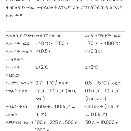
ትክክለኛ የሙከራ መስፈርቶች እንዲያሟሉ የሚያስችል ሞዱል ንድፍ
አላቸው።
የመለኪያ ምድብ
መደበኛ ዝርዝር
ሙሉ የማበጀት ክልል
የሙቀት ክልል
-40 ℃ ~ +150 ℃
-70 ℃ ~ +180 ℃
የሙቀት መጠን
≤±0.5℃
≤±0.3℃
መለዋወጥ
የሙቀት
≤±2℃
≤±2℃
ዩኒፎርም
የራምፕ ፍጥነት
0.7 ~ 1 ℃ / ደቂቃ
0.5 ~ 15 ℃ / ደቂቃ
የግፊት ክልል
1 ኪፓ ~ 101 ኪፓ (ከባቢ
0.5 ኪፓ ~ 101 ኪፓ
አየር)
(ከባቢ አየር)
የግፊት ቅነሳ
≤60ደቂቃ (101ኪፓ →
≤30ደቂቃ (101ኪፓ
መጠን
1ኪፓ)
→ 0.5ኪፓ)
የቻምበር ጥራዝ
100 ሊ, 225 ሊ, 500 ሊ,
50 ሊ ~ 10,000 ሊ
1000 ሊ