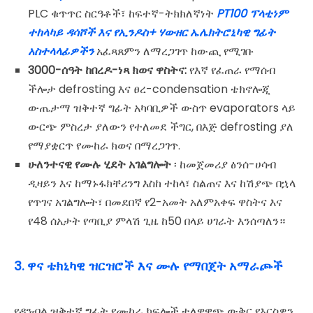
PLC ቁጥጥር ስርዓቶች፣ ከፍተኛ-ትክክለኛነት
PT100 ፕላቲነም
ተከላካይ ዳሳሾች እና የኢንዶስ+ ሃውዘር ኤሌክትሮኒካዊ ግፊት
አስተላላፊዎችን
አፈጻጸምን ለማረጋገጥ ከውጪ የሚገቡ
3000-ሰዓት ከበረዶ-ነጻ ክወና ዋስትና:
የእኛ የፈጠራ የማሰብ
ችሎታ defrosting እና ፀረ-condensation ቴክኖሎጂ
ውጤታማ ዝቅተኛ ግፊት አካባቢዎች ውስጥ evaporators ላይ
ውርጭ ምስረታ ያለውን የተለመደ ችግር, በእጅ defrosting ያለ
የማያቋርጥ የሙከራ ክወና በማረጋገጥ.
ሁለንተናዊ የሙሉ ሂደት አገልግሎት
፡ ከመጀመሪያ ፅንሰ-ሀሳብ
ዲዛይን እና ከማኑፋክቸሪንግ እስከ ተከላ፣ ስልጠና እና ከሽያጭ በኋላ
የጥገና አገልግሎት፣ በመደበኛ የ2-አመት አለምአቀፍ ዋስትና እና
የ48 ሰአታት የጣቢያ ምላሽ ጊዜ ከ50 በላይ ሀገራት እንሰጣለን።
3. ዋና ቴክኒካዊ ዝርዝሮች እና ሙሉ የማበጀት አማራጮች
የዳንብል ዝቅተኛ ግፊት የሙከራ ክፍሎች ተለዋዋጭ ውቅር የእርስዎን