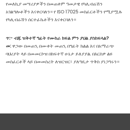
የመለኪያ መሣሪያዎችን በመጠቀም ዓመታዊ የካሊብሬሽን
አገልግሎቶችን እናቀርባለን። የ ISO 17025 መስፈርቶችን የሚያሟሉ
የካሊብሬሽን ሰርተፊኬቶችን እናቀርባለን።
ጥ:- ብጁ ዝቅተኛ ግፊት የሙከራ ክፍል ምን ያህል ያስከፍላል?
መ:
ዋጋው በመጠን, በሙቀት መጠን, በግፊት ክልል እና በአማራጭ
ባህሪያት ላይ በመመርኮዝ በከፍተኛ ሁኔታ ይለያያል. በእርስዎ ልዩ
መስፈርቶች ላይ በመመስረት ለዝርዝር፣ ያለግዴታ ጥቅስ ያነጋግሩን።