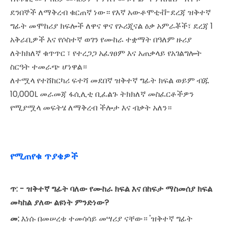
ደንበኞች ለማቅረብ ቁርጠኛ ነው። የእኛ አውቶሞቲቭ-ደረጃ ዝቅተኛ
ግፊት መሞከሪያ ክፍሎች ለዋና ዋና የኦሪጂናል ዕቃ አምራቾች፣ ደረጃ 1
አቅራቢዎች እና የሶስተኛ ወገን የሙከራ ተቋማት በዓለም ዙሪያ
ለትክክለኛ ቁጥጥር ፣ የተረጋጋ አፈፃፀም እና አጠቃላይ የአገልግሎት
ስርዓት ተመራጭ ሆነዋል።
ለተሟላ የተሸከርካሪ ፍተሻ መደበኛ ዝቅተኛ ግፊት ክፍል ወይም ብጁ
10,000L መራመጃ ፋሲሊቲ ቢፈልጉ ትክክለኛ መስፈርቶችዎን
የሚያሟላ መፍትሄ ለማቅረብ ችሎታ እና ብቃት አለን።
የሚጠየቁ ጥያቄዎች
ጥ: -
ዝቅተኛ ግፊት ባለው የሙከራ ክፍል እና በከፍታ ማስመሰያ ክፍል
መካከል ያለው ልዩነት ምንድነው?
መ:
እነሱ በመሠረቱ ተመሳሳይ መሣሪያ ናቸው። 'ዝቅተኛ ግፊት