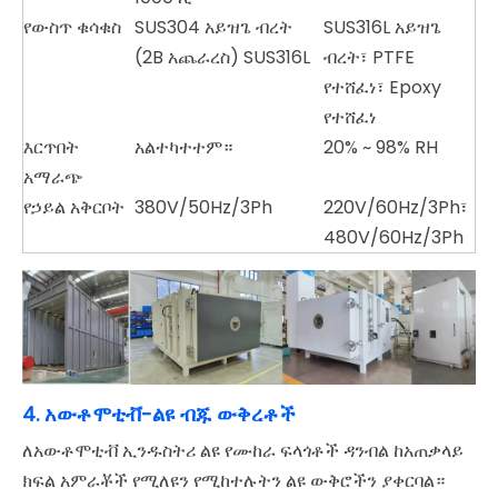
የውስጥ ቁሳቁስ
SUS304 አይዝጌ ብረት
SUS316L አይዝጌ
(2B አጨራረስ) SUS316L
ብረት፣ PTFE
የተሸፈነ፣ Epoxy
የተሸፈነ
እርጥበት
አልተካተተም።
20% ~ 98% RH
አማራጭ
የኃይል አቅርቦት
380V/50Hz/3Ph
220V/60Hz/3Ph፣
480V/60Hz/3Ph
4. አውቶሞቲቭ-ልዩ ብጁ ውቅረቶች
ለአውቶሞቲቭ ኢንዱስትሪ ልዩ የሙከራ ፍላጎቶች ዳንብል ከአጠቃላይ
ክፍል አምራቾች የሚለዩን የሚከተሉትን ልዩ ውቅሮችን ያቀርባል።