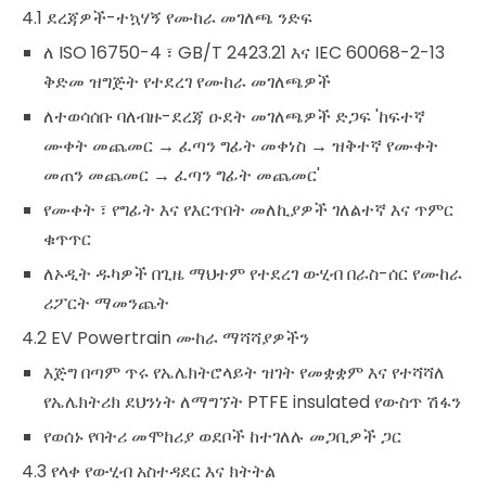
4.1 ደረጃዎች-ተኳሃኝ የሙከራ መገለጫ ንድፍ
ለ ISO 16750-4 ፣ GB/T 2423.21 እና IEC 60068-2-13
ቅድመ ዝግጅት የተደረገ የሙከራ መገለጫዎች
ለተወሳሰቡ ባለብዙ-ደረጃ ዑደት መገለጫዎች ድጋፍ 'ከፍተኛ
ሙቀት መጨመር → ፈጣን ግፊት መቀነስ → ዝቅተኛ የሙቀት
መጠን መጨመር → ፈጣን ግፊት መጨመር'
የሙቀት ፣ የግፊት እና የእርጥበት መለኪያዎች ገለልተኛ እና ጥምር
ቁጥጥር
ለኦዲት ዱካዎች በጊዜ ማህተም የተደረገ ውሂብ በራስ-ሰር የሙከራ
ሪፖርት ማመንጨት
4.2 EV Powertrain ሙከራ ማሻሻያዎችን
እጅግ በጣም ጥሩ የኤሌክትሮላይት ዝገት የመቋቋም እና የተሻሻለ
የኤሌክትሪክ ደህንነት ለማግኘት PTFE insulated የውስጥ ሽፋን
የወሰኑ የባትሪ መሞከሪያ ወደቦች ከተገለሉ መጋቢዎች ጋር
4.3 የላቀ የውሂብ አስተዳደር እና ክትትል