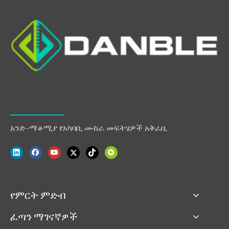
አንድ-ማቆሚያ የአካባቢ ሙከራ መፍትሄዎች አቅራቢ
የምርት ምድብ
ፈጣን ማገናኛዎች