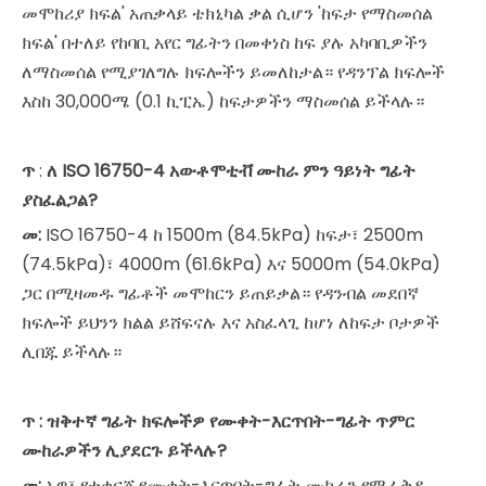
መሞከሪያ ክፍል' አጠቃላይ ቴክኒካል ቃል ሲሆን 'ከፍታ የማስመሰል
ክፍል' በተለይ የከባቢ አየር ግፊትን በመቀነስ ከፍ ያሉ አካባቢዎችን
ለማስመሰል የሚያገለግሉ ክፍሎችን ይመለከታል። የዳንፕል ክፍሎች
እስከ 30,000ሜ (0.1 ኪፒኤ) ከፍታዎችን ማስመሰል ይችላሉ።
ጥ
:
ለ ISO 16750-4 አውቶሞቲቭ ሙከራ ምን ዓይነት ግፊት
ያስፈልጋል?
መ:
ISO 16750-4 ከ 1500m (84.5kPa) ከፍታ፣ 2500m
(74.5kPa)፣ 4000m (61.6kPa) እና 5000m (54.0kPa)
ጋር በሚዛመዱ ግፊቶች መሞከርን ይጠይቃል። የዳንብል መደበኛ
ክፍሎች ይህንን ክልል ይሸፍናሉ እና አስፈላጊ ከሆነ ለከፍታ ቦታዎች
ሊበጁ ይችላሉ።
ጥ
: ዝቅተኛ ግፊት ክፍሎችዎ የሙቀት-እርጥበት-ግፊት ጥምር
ሙከራዎችን ሊያደርጉ ይችላሉ?
መ:
አዎ፣ የተቀናጀ የሙቀት-እርጥበት-ግፊት ሙከራን የሚፈቅዱ