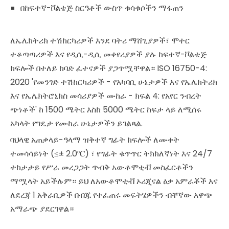
በከፍተኛ-ቮልቴጅ ስርዓቶች ውስጥ ቁሳቁሶችን ማፋጠን
ለኤሌክትሪክ ተሽከርካሪዎች እንደ ባትሪ ማሸጊያዎች፣ ሞተር
ተቆጣጣሪዎች እና የዲሲ-ዲሲ መቀየሪያዎች ያሉ ከፍተኛ-ቮልቴጅ
ክፍሎች በተለይ ከባድ ፈተናዎች ያጋጥሟቸዋል። ISO 16750-4:
2020 'የመንገድ ተሽከርካሪዎች - የአካባቢ ሁኔታዎች እና የኤሌክትሪክ
እና የኤሌክትሮኒክስ መሳሪያዎች ሙከራ - ክፍል 4: የአየር ንብረት
ጭነቶች' ከ 1500 ሜትር እስከ 5000 ሜትር ከፍታ ላይ ለሚሰሩ
አካላት የግዴታ የሙከራ ሁኔታዎችን ይገልጻል.
ባህላዊ አጠቃላይ-ዓላማ ዝቅተኛ ግፊት ክፍሎች ለሙቀት
ተመሳሳይነት (≤± 2.0℃) ፣ የግፊት ቁጥጥር ትክክለኛነት እና 24/7
ተከታታይ የሥራ መረጋጋት ጥብቅ አውቶሞቲቭ መስፈርቶችን
ማሟላት አይችሉም። ይህ ለአውቶሞቲቭ ኦሪጂናል ዕቃ አምራቾች እና
ለደረጃ 1 አቅራቢዎች በብጁ የተፈጠሩ መፍትሄዎችን ብቸኛው አዋጭ
አማራጭ ያደርገዋል።